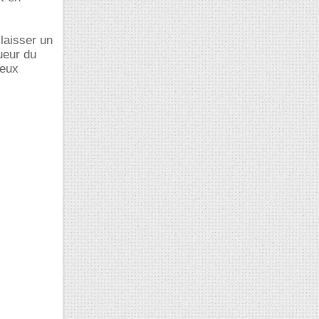
laisser un
ueur du
peux