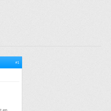
#1
it en