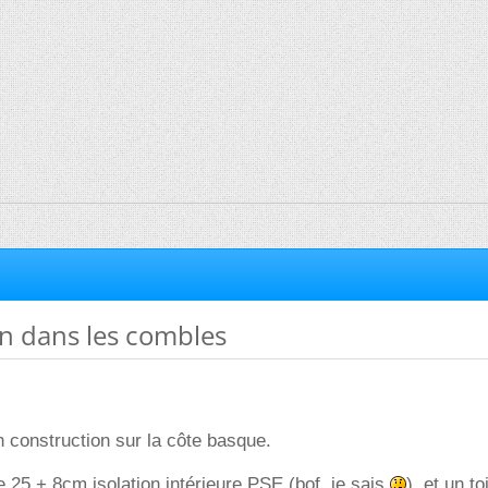
n dans les combles
 construction sur la côte basque.
 25 + 8cm isolation intérieure PSE (bof, je sais
), et un to