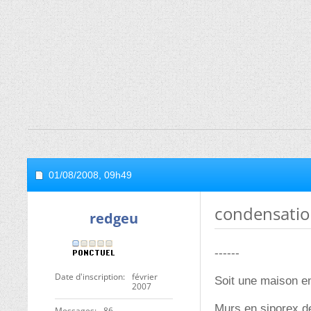
01/08/2008,
09h49
condensatio
redgeu
------
Date d'inscription
février
Soit une maison en
2007
Murs en siporex de
Messages
86