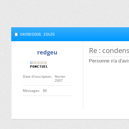
04/08/2008,
15h25
Re : condens
redgeu
Personne n'a d'avi
Date d'inscription
février
2007
Messages
86