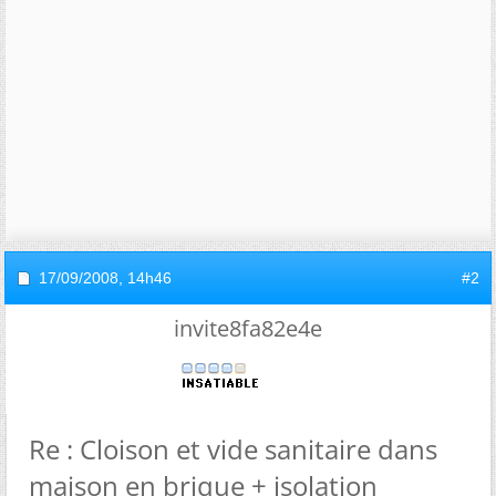
17/09/2008,
14h46
#2
invite8fa82e4e
Re : Cloison et vide sanitaire dans
maison en brique + isolation