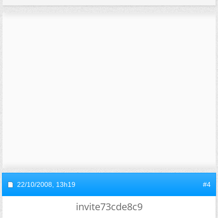
22/10/2008,
13h19
#4
invite73cde8c9