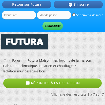
Retour sur Futura
S'inscrire

Se souvenir de moi ?
Forum
Futura-Maison : les forums de la maison
Habitat bioclimatique, isolation et chauffage
Isolation mur ossature bois.

RÉPONDRE À LA DISCUSSION
Affichage des résultats 1 à 7 sur 7