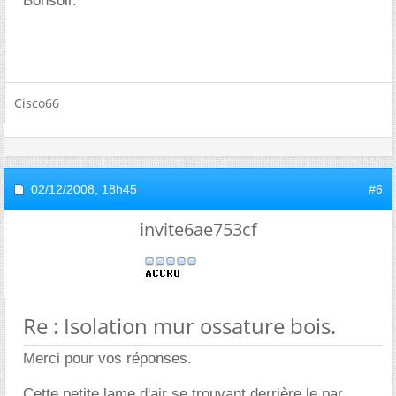
Bonsoir.
Cisco66
02/12/2008,
18h45
#6
invite6ae753cf
Re : Isolation mur ossature bois.
Merci pour vos réponses.
Cette petite lame d'air se trouvant derrière le par