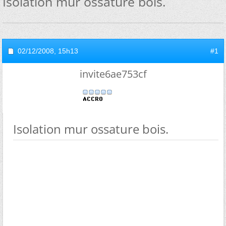
Isolation mur ossature bois.
02/12/2008,
15h13
#1
invite6ae753cf
Isolation mur ossature bois.