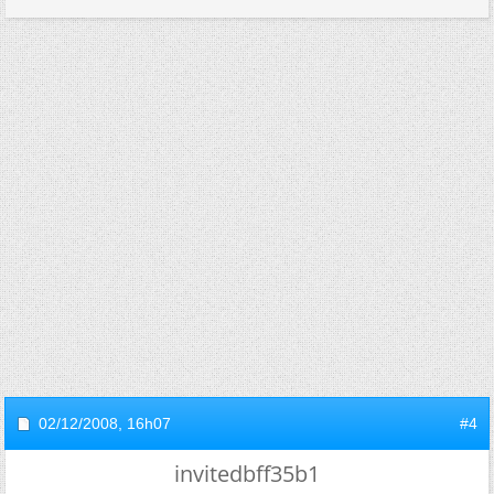
02/12/2008,
16h07
#4
invitedbff35b1