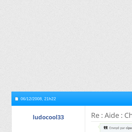
06/12/2008,
21h22
Re : Aide : C
ludocool33
Envoyé par
cip