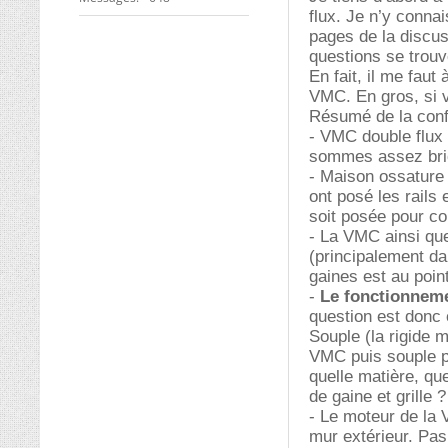
flux. Je n’y connai
pages de la discus
questions se trouv
En fait, il me fau
VMC. En gros, si v
Résumé de la confi
- VMC double flux
sommes assez bri
- Maison ossature 
ont posé les rails 
soit posée pour co
- La VMC ainsi qu
(principalement da
gaines est au point
-
Le fonctionneme
question est donc 
Souple (la rigide m
VMC puis souple po
quelle matière, que
de gaine et grille ?
- Le moteur de la 
mur extérieur. Pa