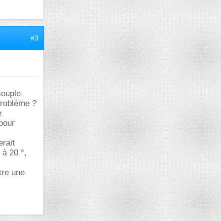
#3
souple
problème ?
e
pour
rait
 à 20 °,
tre une