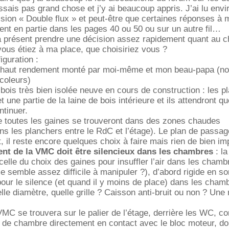
ssais pas grand chose et j’y ai beaucoup appris. J’ai lu envi
sion « Double flux » et peut-être que certaines réponses à
ent en partie dans les pages 40 ou 50 ou sur un autre fil
t à présent prendre une décision assez rapidement quant au c
ous étiez à ma place, que choisiriez vous ?
guration :
 haut rendement monté par moi-même et mon beau-papa (n
coleurs)
bois très bien isolée neuve en cours de construction : les p
et une partie de la laine de bois intérieure et ils attendront 
ntinuer.
e toutes les gaines se trouveront dans des zones chaudes
ns les planchers entre le RdC et l’étage). Le plan de passa
, il reste encore quelques choix à faire mais rien de bien im
nt de la VMC doit être silencieux dans les chambres
: l
celle du choix des gaines pour insuffler l’air dans les chamb
e semble assez difficile à manipuler ?), d’abord rigide en so
ur le silence (et quand il y moins de place) dans les chamb
lle diamètre, quelle grille ? Caisson anti-bruit ou non ? Une
VMC se trouvera sur le palier de l’étage, derrière les WC, co
s de chambre directement en contact avec le bloc moteur, d