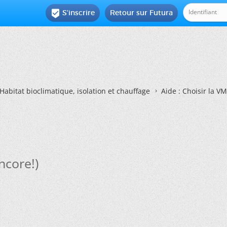
S'inscrire
Retour sur Futura

Habitat bioclimatique, isolation et chauffage
Aide : Choisir la V
ncore!)