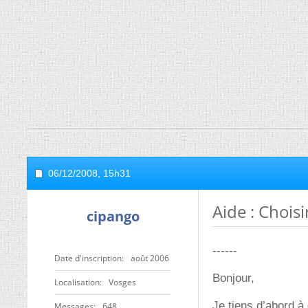
06/12/2008,
15h31
Aide : Chois
cipango
------
Date d'inscription
août 2006
Bonjour,
Localisation
Vosges
Je tiens d’abord à
Messages
648