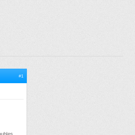
#1
oubles