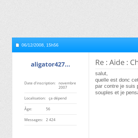
06/12/2008,
15h56
Re : Aide : C
aligator427...
salut,
quelle est donc c
Date d'inscription
novembre
par contre je suis 
2007
souples et je pensa
Localisation
ça dépend
ge
56
Messages
2 424