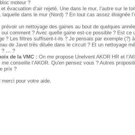
 bloc moteur ?
 et évacuation d’air rejeté. Une dans le mur, l’autre sur le toi
t, laquelle dans le mur (Nord) ? En tout cas assez éloignée l
de prévoir un nettoyage des gaines au bout de quelques anné
 oui comment ? Avec quelle gaine est-ce possible ? Est ce u
e ? Les filtres suffisent-t-ils ? Je pensais par exemple (?) 
’eau de Javel très diluée dans le circuit ? Et un nettoyage m
e ? … ?
choix de la VMC :
On me propose Unelvent AKOR HR et l’Atl
r me conseille l’AKOR. Qu'en pensez vous ? Autres proposit
 prix ?
 merci pour votre aide.