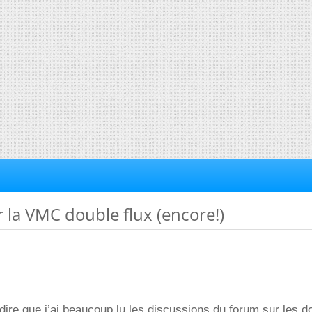
ir la VMC double flux (encore!)
 dire que j’ai beaucoup lu les discussions du forum sur les d