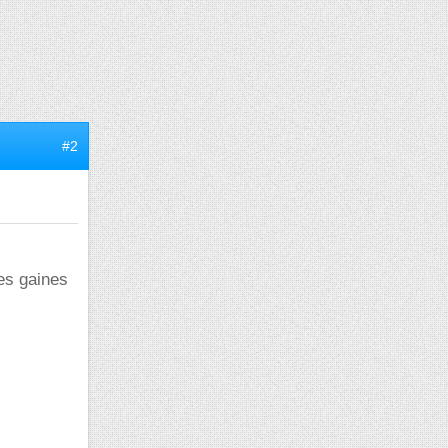
#2
les gaines