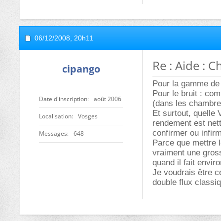
06/12/2008,
20h11
Re : Aide : C
cipango
Pour la gamme de p
Pour le bruit : com
Date d'inscription
août 2006
(dans les chambres
Et surtout, quelle
Localisation
Vosges
rendement est nett
confirmer ou infir
Messages
648
Parce que mettre l
vraiment une gross
quand il fait envir
Je voudrais être c
double flux classi