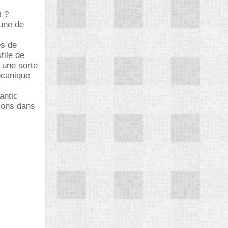
t ?
’une de
es de
tile de
à une sorte
écanique
antic
ions dans