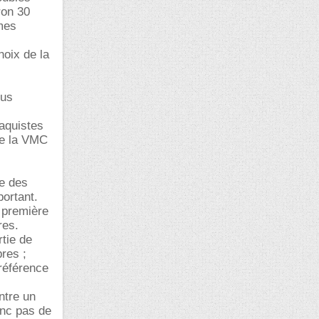
ron 30
 mes
hoix de la
ous
laquistes
que la VMC
ge des
portant.
a première
res.
rtie de
res ;
 référence
ntre un
onc pas de