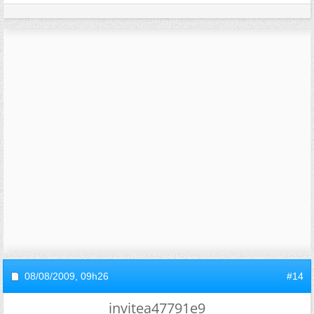
08/08/2009,
09h26
#14
invitea47791e9