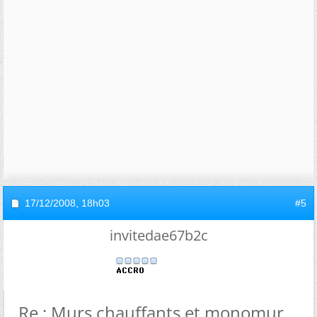
17/12/2008,
18h03
#5
invitedae67b2c
Re : Murs chauffants et monomur