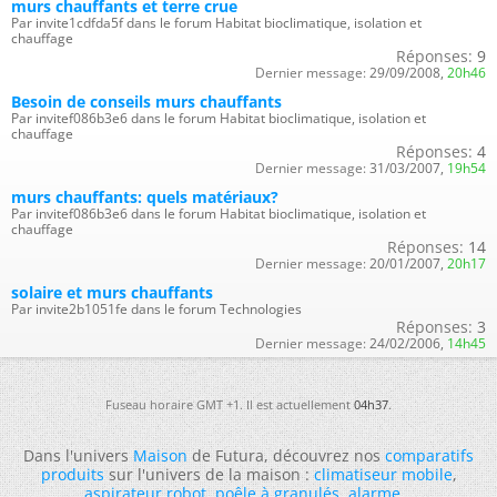
murs chauffants et terre crue
Par invite1cdfda5f dans le forum Habitat bioclimatique, isolation et
chauffage
Réponses:
9
Dernier message:
29/09/2008,
20h46
Besoin de conseils murs chauffants
Par invitef086b3e6 dans le forum Habitat bioclimatique, isolation et
chauffage
Réponses:
4
Dernier message:
31/03/2007,
19h54
murs chauffants: quels matériaux?
Par invitef086b3e6 dans le forum Habitat bioclimatique, isolation et
chauffage
Réponses:
14
Dernier message:
20/01/2007,
20h17
solaire et murs chauffants
Par invite2b1051fe dans le forum Technologies
Réponses:
3
Dernier message:
24/02/2006,
14h45
Fuseau horaire GMT +1. Il est actuellement
04h37
.
Dans l'univers
Maison
de Futura, découvrez nos
comparatifs
produits
sur l'univers de la maison :
climatiseur mobile
,
aspirateur robot
,
poêle à granulés
,
alarme
...