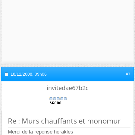
18/12/2008,
09h06
#7
invitedae67b2c
Re : Murs chauffants et monomur
Merci de la reponse herakles