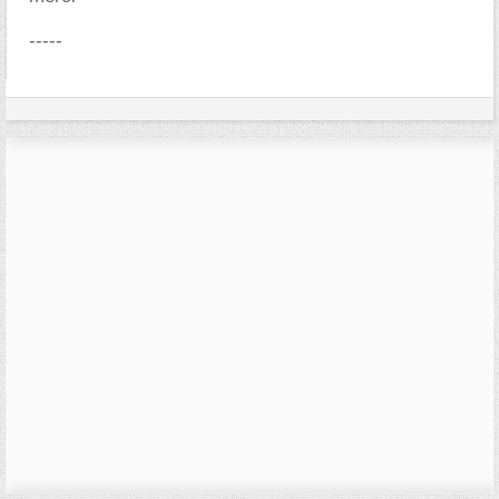
-----