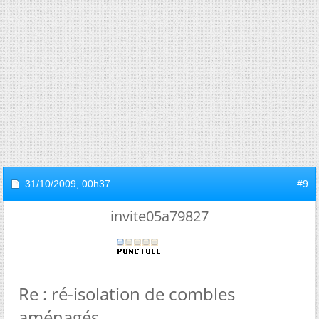
31/10/2009,
00h37
#9
invite05a79827
Re : ré-isolation de combles
aménagés.