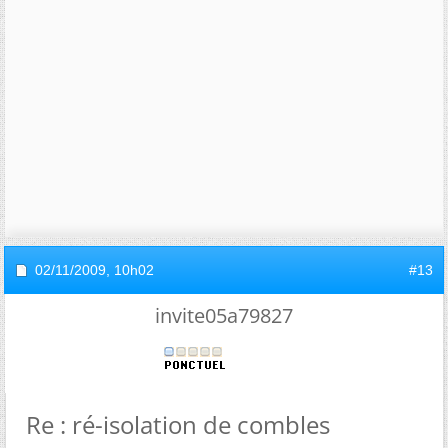
02/11/2009,
10h02
#13
invite05a79827
Re : ré-isolation de combles