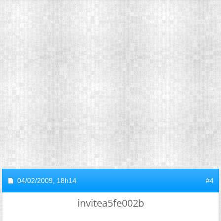
04/02/2009,
18h14
#4
invitea5fe002b