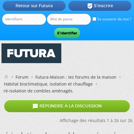
Retour sur Futura
S'inscrire

Se souvenir de moi ?
Forum
Futura-Maison : les forums de la maison
Habitat bioclimatique, isolation et chauffage
ré-isolation de combles aménagés.

RÉPONDRE À LA DISCUSSION
Affichage des résultats 1 à 26 sur 26