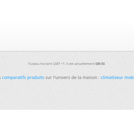
Fuseau horaire GMT +1. Il est actuellement
08h30
.
s
comparatifs produits
sur l'univers de la maison :
climatiseur mob