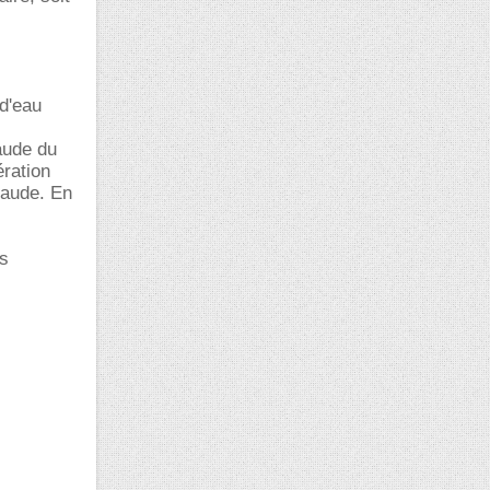
 d'eau
haude du
ération
haude. En
us