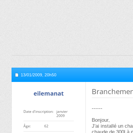
13/01/2009,
20h50
Branchement
eilemanat
------
Date d'inscription
janvier
2009
Bonjour,
J'ai installé un c
ge
62
chaude de 300l à do