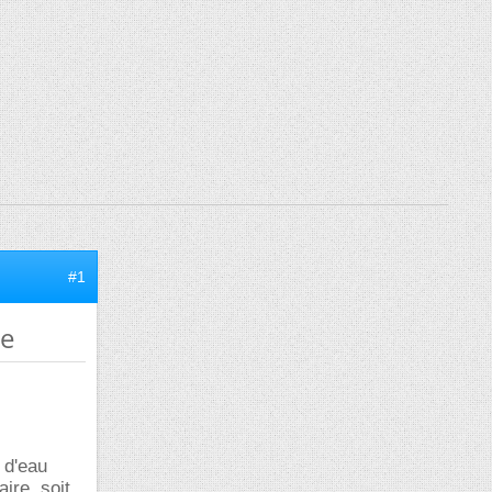
#1
re
 d'eau
ire, soit