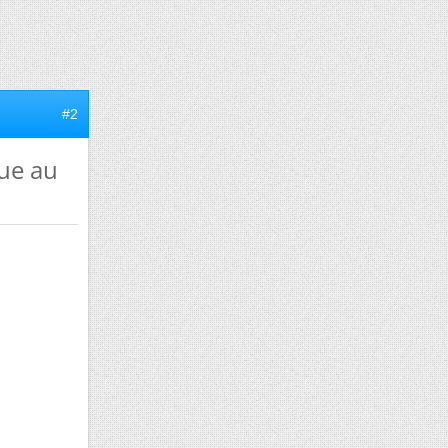
#2
cue au