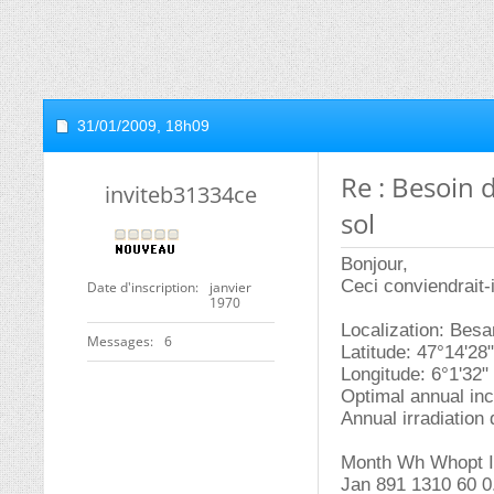
31/01/2009,
18h09
Re : Besoin 
inviteb31334ce
sol
Bonjour,
Ceci conviendrait-i
Date d'inscription
janvier
1970
Localization: Bes
Messages
6
Latitude: 47°14'28"
Longitude: 6°1'32"
Optimal annual incl
Annual irradiation 
Month Wh Whopt 
Jan 891 1310 60 0