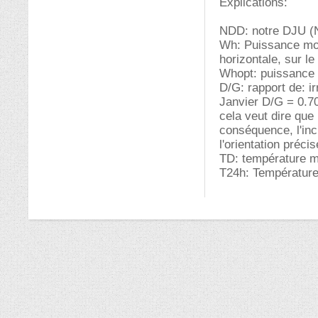
Explications:
NDD: notre DJU (N
Wh: Puissance mo
horizontale, sur l
Whopt: puissance r
D/G: rapport de: ir
Janvier D/G = 0.7
cela veut dire que 
conséquence, l'inc
l'orientation préci
TD: température m
T24h: Température