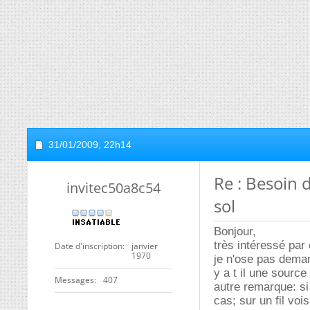
31/01/2009,
22h14
Re : Besoin 
invitec50a8c54
sol
Bonjour,
très intéressé par
Date d'inscription
janvier
1970
je n'ose pas deman
y a t il une source
Messages
407
autre remarque: si 
cas; sur un fil voi