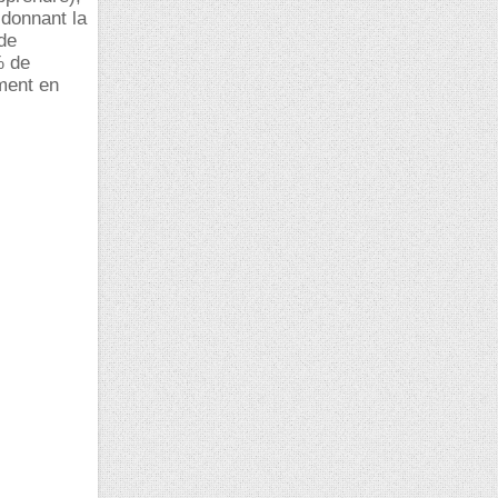
 donnant la
de
% de
ement en