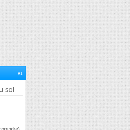
#1
u sol
pprendre),