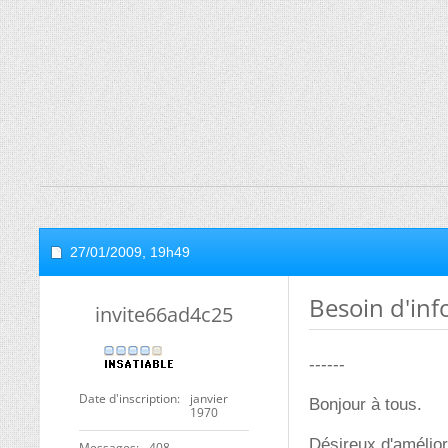
27/01/2009,
19h49
Besoin d'inf
invite66ad4c25
------
Date d'inscription
janvier
Bonjour à tous.
1970
Désireux d'amélior
Messages
408