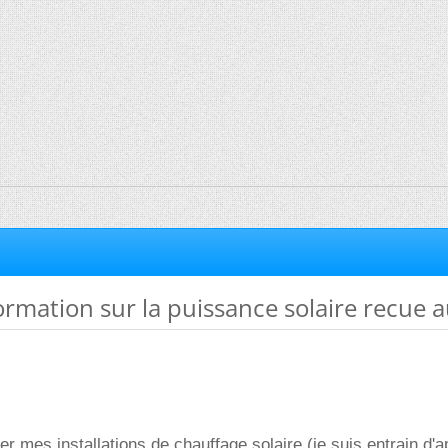
ormation sur la puissance solaire recue a
er mes installations de chauffage solaire (je suis entrain d'a