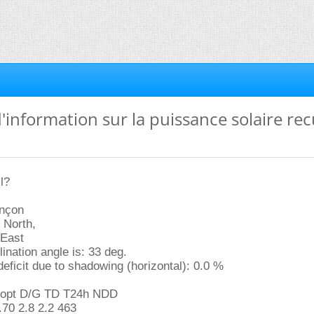
d'information sur la puissance solaire re
l?
ançon
 North,
 East
ination angle is: 33 deg.
deficit due to shadowing (horizontal): 0.0 %
Iopt D/G TD T24h NDD
.70 2.8 2.2 463