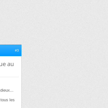
#3
cue au
dieux...
 tous les