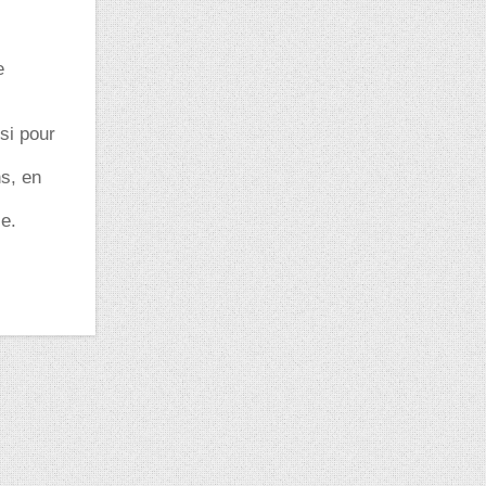
e
nsi pour
ns, en
ce.