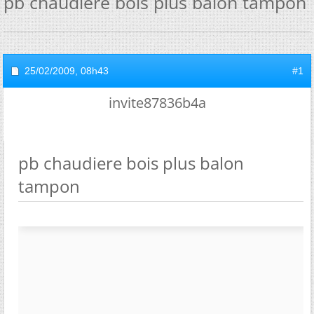
pb chaudiere bois plus balon tampon
25/02/2009,
08h43
#1
invite87836b4a
pb chaudiere bois plus balon
tampon