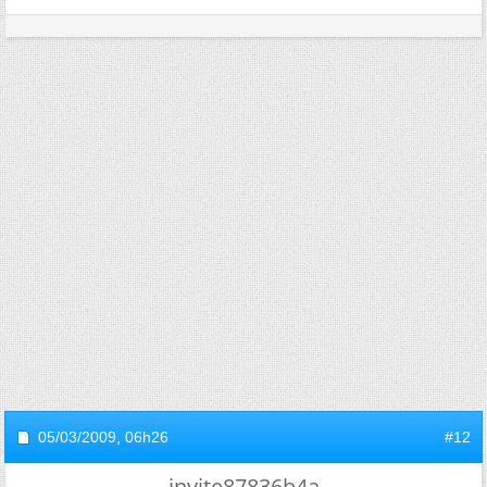
05/03/2009,
06h26
#12
invite87836b4a