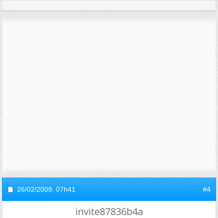
26/02/2009,
07h41
#4
invite87836b4a