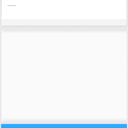
-----