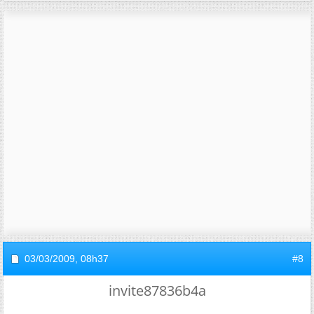
03/03/2009,
08h37
#8
invite87836b4a