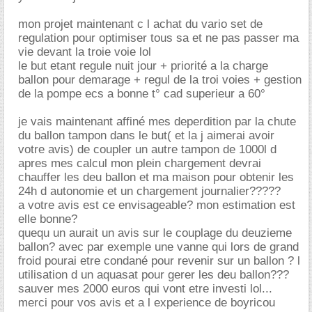
mon projet maintenant c l achat du vario set de
regulation pour optimiser tous sa et ne pas passer ma
vie devant la troie voie lol
le but etant regule nuit jour + priorité a la charge
ballon pour demarage + regul de la troi voies + gestion
de la pompe ecs a bonne t° cad superieur a 60°
je vais maintenant affiné mes deperdition par la chute
du ballon tampon dans le but( et la j aimerai avoir
votre avis) de coupler un autre tampon de 1000l d
apres mes calcul mon plein chargement devrai
chauffer les deu ballon et ma maison pour obtenir les
24h d autonomie et un chargement journalier?????
a votre avis est ce envisageable? mon estimation est
elle bonne?
quequ un aurait un avis sur le couplage du deuzieme
ballon? avec par exemple une vanne qui lors de grand
froid pourai etre condané pour revenir sur un ballon ? l
utilisation d un aquasat pour gerer les deu ballon???
sauver mes 2000 euros qui vont etre investi lol...
merci pour vos avis et a l experience de boyricou