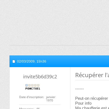
02/03/2009,
15h36
Récupérer l'
invite5b6d39c2
------
Date d'inscription
janvier
Peut-on récupérer l
1970
Pour info
Ma chaufferie est e
Messages
46