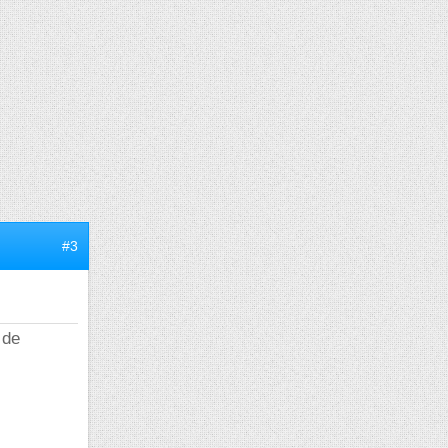
#3
 de