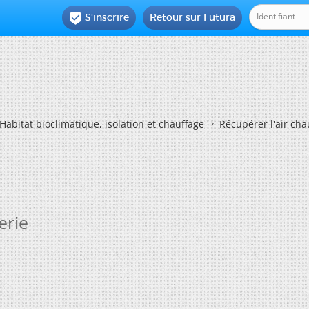
S'inscrire
Retour sur Futura

Habitat bioclimatique, isolation et chauffage
Récupérer l'air ch
erie