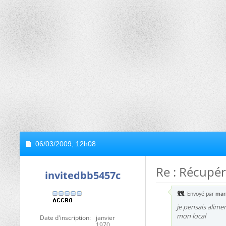
06/03/2009,
12h08
Re : Récupér
invitedbb5457c
Envoyé par
mar
je pensais alime
mon local
Date d'inscription
janvier
1970