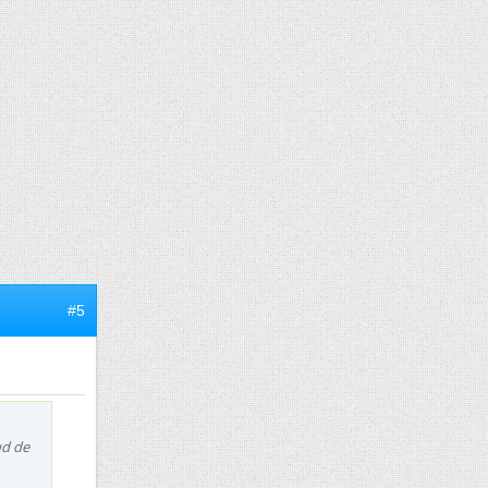
#5
ud de