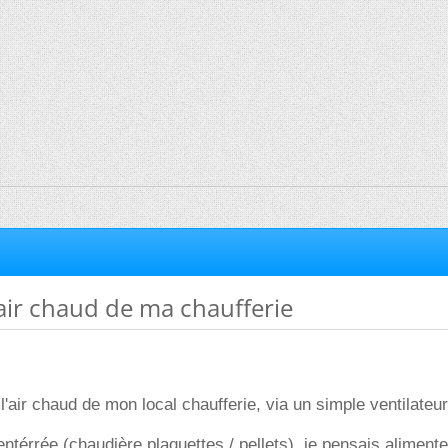
air chaud de ma chaufferie
'air chaud de mon local chaufferie, via un simple ventilateur
ntérrée (chaudière plaquettes / pellets), je pensais alimenter