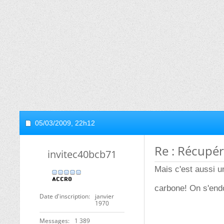
05/03/2009,
22h12
Re : Récupér
invitec40bcb71
Mais c'est aussi 
carbone! On s'endo
Date d'inscription
janvier
1970
Messages
1 389