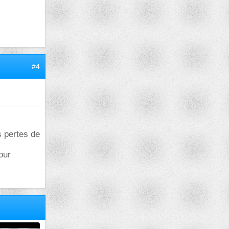
#4
s pertes de
our