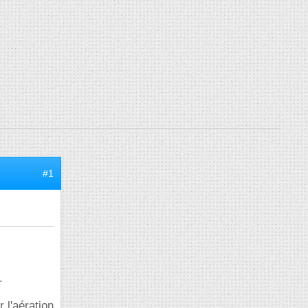
#1
.
 l'aération