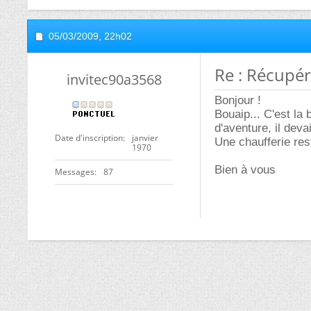
05/03/2009,
22h02
Re : Récupér
invitec90a3568
Bonjour !
Bouaip... C'est la
d'aventure, il dev
Date d'inscription
janvier
Une chaufferie rest
1970
Bien à vous
Messages
87