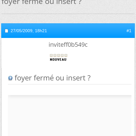
foyer fermé ou insert ?
27/05/2009,
18h21
#1
inviteff0b549c
foyer fermé ou insert ?