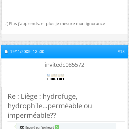
:'( Plus j'apprends, et plus je mesure mon ignorance
19/11/2009,
13h00
#13
invitedc085572
Re : Liège : hydrofuge,
hydrophile...perméable ou
imperméable??
Envoyé par
Yoghourt