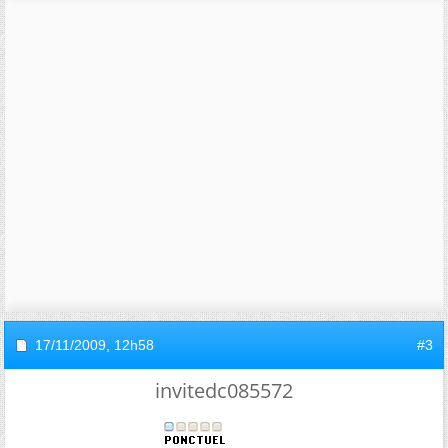
17/11/2009,
12h58
#3
invitedc085572