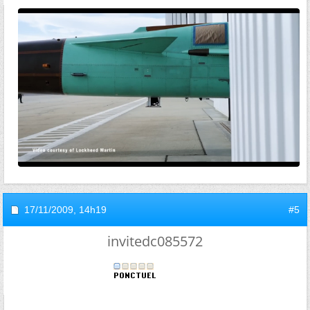
17/11/2009,
14h19
#5
invitedc085572