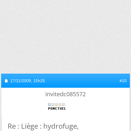
17/11/2009,
15h25
#10
invitedc085572
Re : Liège : hydrofuge,