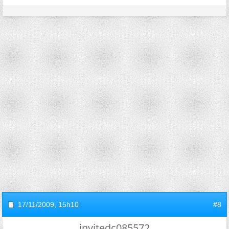
17/11/2009,
15h10
#8
invitedc085572