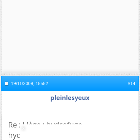
19/11/2009,
15h52
#14
pleinlesyeux
Re : Liège : hydrofuge,
hydrophile...perméable ou