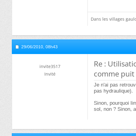
Dans les villages gaulo
29/06/2010,
08h43
Re : Utilisa
invite3517
comme puit
Invité
Je n'ai pas retrouv
pas hydraulique).
Sinon, pourquoi li
sol, non ? Sinon, a