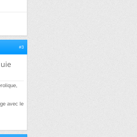
#3
luie
rolique,
nge avec le