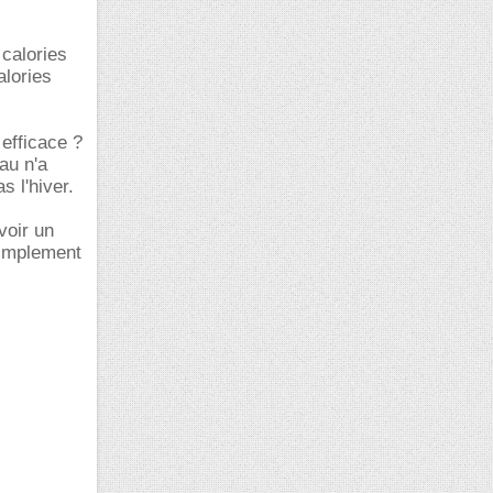
 calories
alories
 efficace ?
au n'a
s l'hiver.
voir un
 simplement