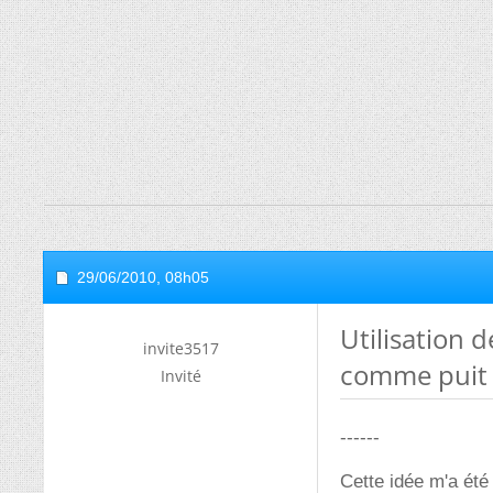
29/06/2010,
08h05
Utilisation 
invite3517
comme puit
Invité
------
Cette idée m'a été 