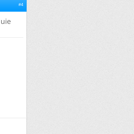
#4
luie