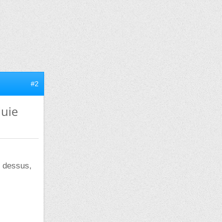
#2
luie
s dessus,