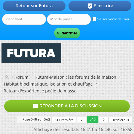
Retour sur Futura
S'inscrire

Se souvenir de moi ?
Forum
Futura-Maison : les forums de la maison
Habitat bioclimatique, isolation et chauffage
Retour d'expérience poêle de masse

RÉPONDRE À LA DISCUSSION
Page 548 sur 562
548
Première
Dernière
Affichage des résultats 16 411 à 16 440 sur 16858