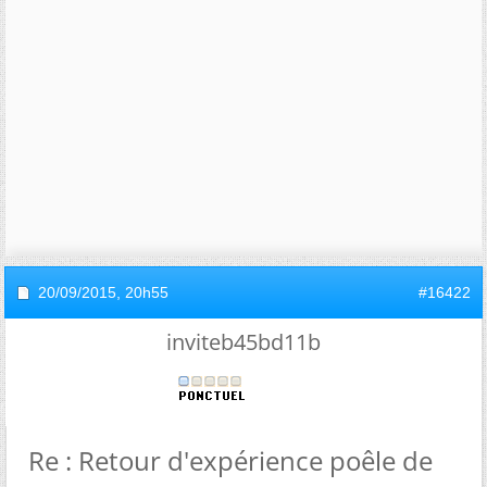
20/09/2015,
20h55
#16422
inviteb45bd11b
Re : Retour d'expérience poêle de