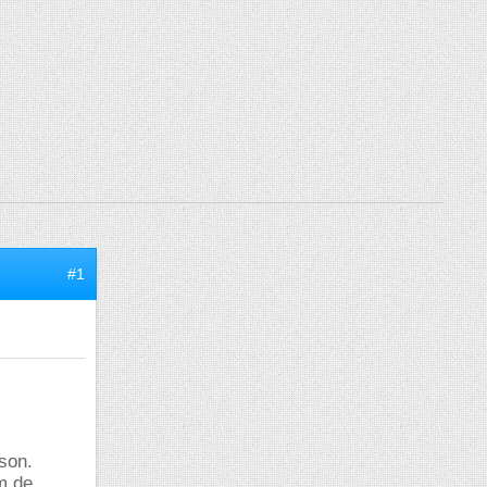
#1
son.
m de