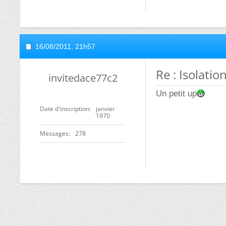
16/08/2011,
21h57
Re : Isolatio
invitedace77c2
Un petit up
Date d'inscription
janvier
1970
Messages
278