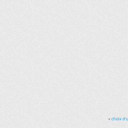
«
choix d'