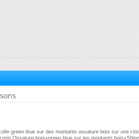
isons
colle green blue sur des montants ossature bois sur une cloi
0 mm Ossature bois+green blue sur les montants bois+50m