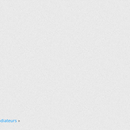
adiateurs
»