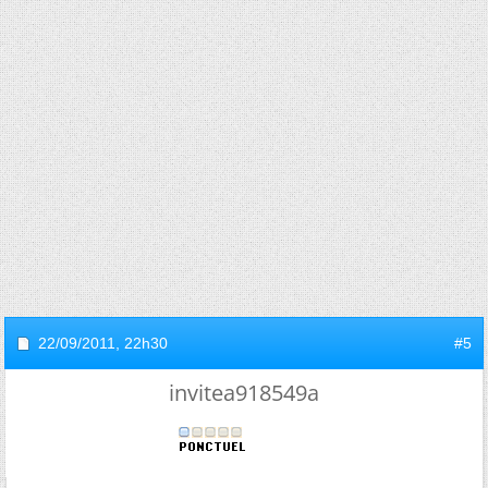
22/09/2011,
22h30
#5
invitea918549a