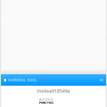
01/09/2011,
21h51
#2
invitea918549a