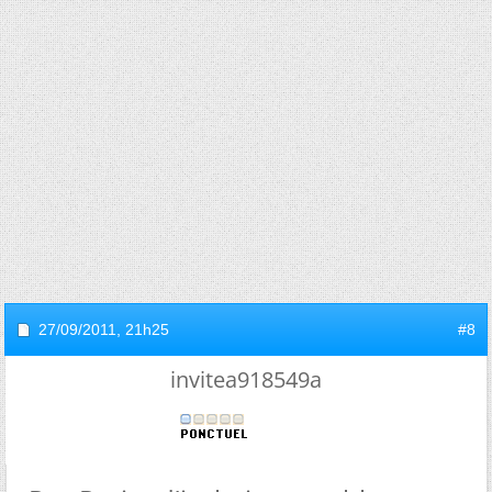
27/09/2011,
21h25
#8
invitea918549a