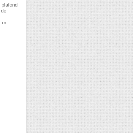
 plafond
 de
 cm