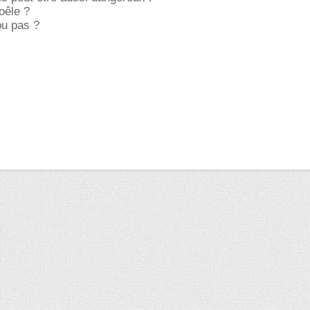
oêle ?
u pas ?