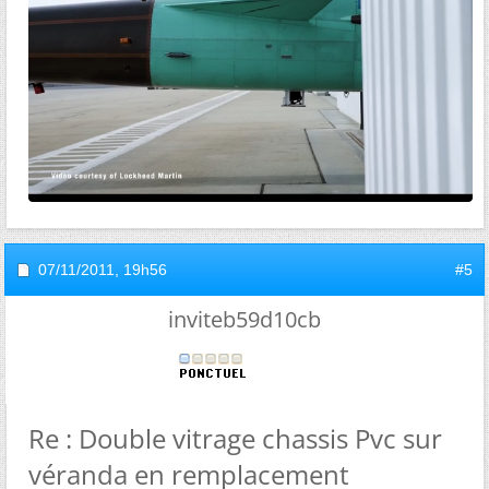
07/11/2011,
19h56
#5
inviteb59d10cb
Re : Double vitrage chassis Pvc sur
véranda en remplacement