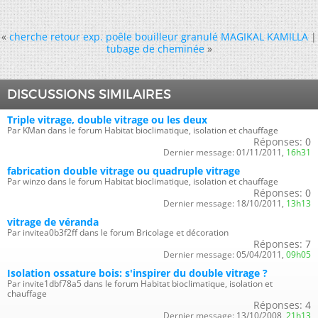
«
cherche retour exp. poêle bouilleur granulé MAGIKAL KAMILLA
|
tubage de cheminée
»
DISCUSSIONS SIMILAIRES
Triple vitrage, double vitrage ou les deux
Par KMan dans le forum Habitat bioclimatique, isolation et chauffage
Réponses:
0
Dernier message:
01/11/2011,
16h31
fabrication double vitrage ou quadruple vitrage
Par winzo dans le forum Habitat bioclimatique, isolation et chauffage
Réponses:
0
Dernier message:
18/10/2011,
13h13
vitrage de véranda
Par invitea0b3f2ff dans le forum Bricolage et décoration
Réponses:
7
Dernier message:
05/04/2011,
09h05
Isolation ossature bois: s'inspirer du double vitrage ?
Par invite1dbf78a5 dans le forum Habitat bioclimatique, isolation et
chauffage
Réponses:
4
Dernier message:
13/10/2008,
21h13