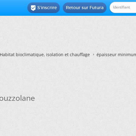
S'inscrire
Retour sur Futura

Habitat bioclimatique, isolation et chauffage
épaisseur minimum
ouzzolane