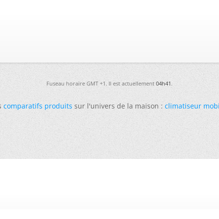
Fuseau horaire GMT +1. Il est actuellement
04h41
.
s
comparatifs produits
sur l'univers de la maison :
climatiseur mob
-
Futura
-
Archives
-
Conso
-