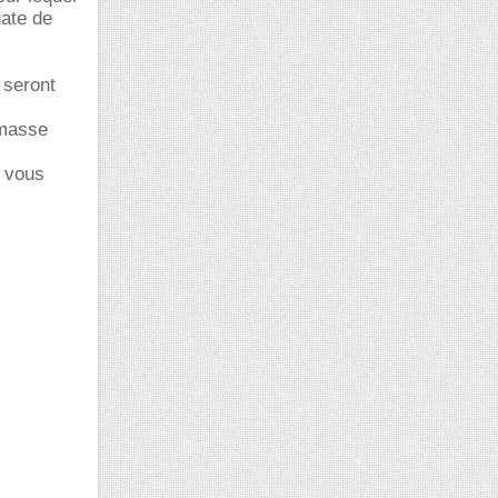
uate de
 seront
/masse
n vous