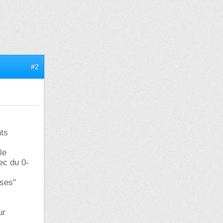
#2
nts
le
ec du 0-
ises"
ur