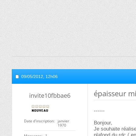
09/05/2012,
12h06
épaisseur m
invite10fbbae6
------
Date d'inscription
janvier
Bonjour,
1970
Je souhaite réalis
plafond du rdc ( e
Messages
1