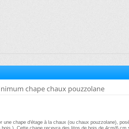
inimum chape chaux pouzzolane
er une chape d'étage à la chaux (ou chaux pouzzolane), posé
n bois ). Cette chape recevra des litos de bois de 4cm/6 cm 