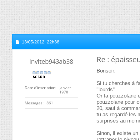
13/05/2012,
22h38
Re : épaiss
inviteb943ab38
Bonsoir,
Si tu cherches à f
Date d'inscription
janvier
"lourds"
1970
Or la pouzzolane e
pouzzolane pour ob
Messages
861
20, sauf à command
tu as regardé les 
surprises au mome
Sinon, il existe un
rattraper le nivea