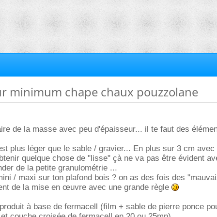
eur minimum chape chaux pouzzolane
aire de la masse avec peu d'épaisseur... il te faut des éléme
st plus léger que le sable / gravier... En plus sur 3 cm avec 
tenir quelque chose de "lisse" çà ne va pas être évident av
er de la petite granulométrie ...
mini / maxi sur ton plafond bois ? on as des fois des "mauva
nt de la mise en œuvre avec une grande règle
 produit à base de fermacell (film + sable de pierre ponce po
u et couche croisée de fermacell en 20 ou 25mn)