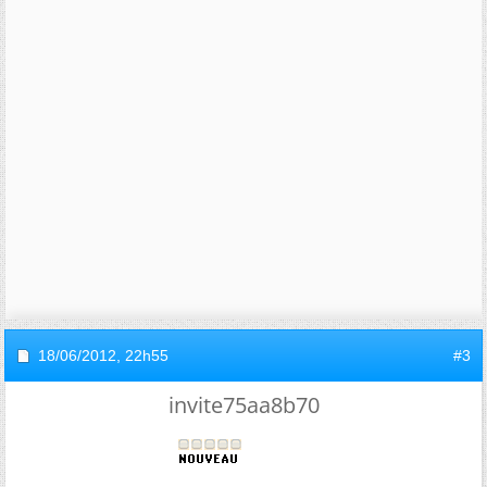
18/06/2012,
22h55
#3
invite75aa8b70