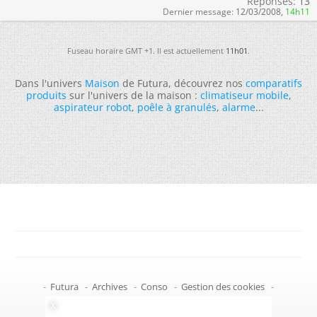
Réponses:
13
Dernier message:
12/03/2008,
14h11
Fuseau horaire GMT +1. Il est actuellement
11h01
.
Dans l'univers
Maison
de Futura, découvrez nos
comparatifs
produits
sur l'univers de la maison :
climatiseur mobile
,
aspirateur robot
,
poêle à granulés
,
alarme
...
-
Futura
-
Archives
-
Conso
-
Gestion des cookies
-
Politique de confidentialité
-
Haut de page