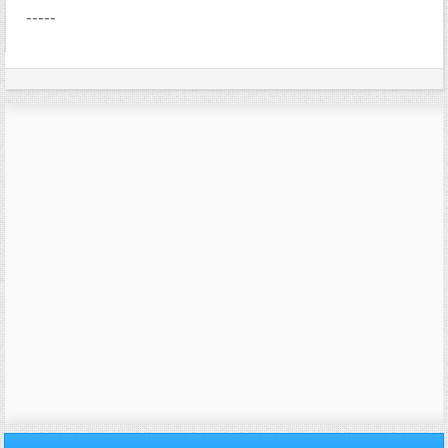
-----