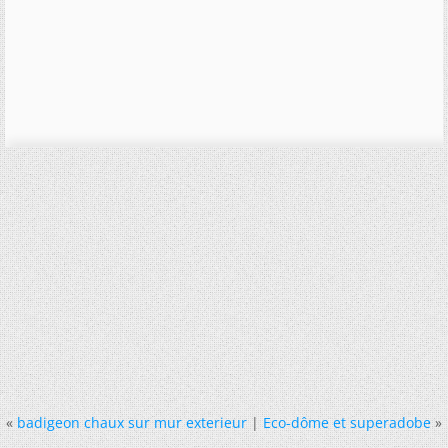
«
badigeon chaux sur mur exterieur
|
Eco-dôme et superadobe
»