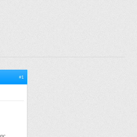
#1
onc