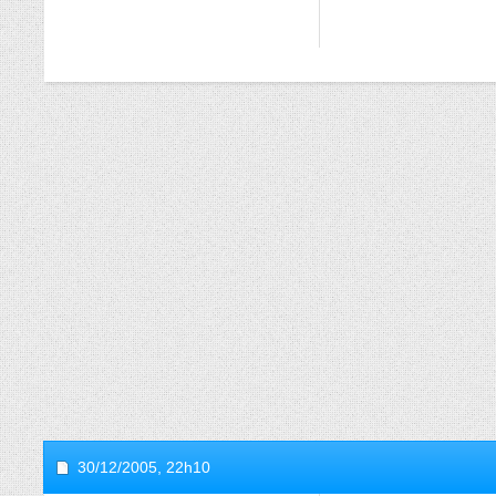
30/12/2005,
22h10