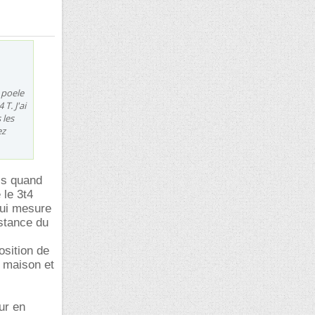
 poele
T. J'ai
 les
ez
ais quand
 le 3t4
qui mesure
istance du
osition de
a maison et
ur en