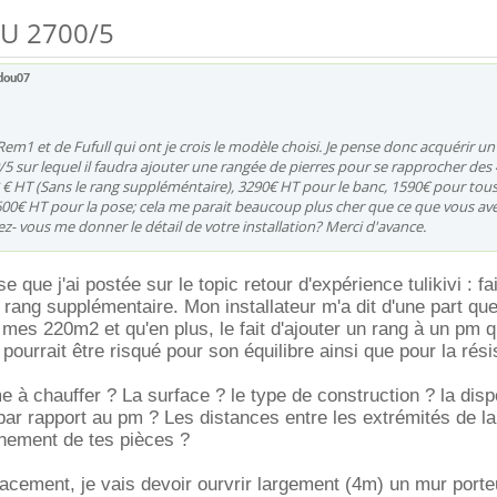
TU 2700/5
dou07
Rem1 et de Fufull qui ont je crois le modèle choisi. Je pense donc acquérir un
/5 sur lequel il faudra ajouter une rangée de pierres pour se rapprocher des 4 
 € HT (Sans le rang suppléméntaire), 3290€ HT pour le banc, 1590€ pour tous
600€ HT pour la pose; cela me parait beaucoup plus cher que ce que vous av
z- vous me donner le détail de votre installation? Merci d'avance.
se que j'ai postée sur le topic retour d'expérience tulikivi : f
rang supplémentaire. Mon installateur m'a dit d'une part que
er mes 220m2 et qu'en plus, le fait d'ajouter un rang à un pm 
pourrait être risqué pour son équilibre ainsi que pour la rés
e à chauffer ? La surface ? le type de construction ? la disp
 par rapport au pm ? Les distances entre les extrémités de l
nnement de tes pièces ?
cacement, je vais devoir ourvrir largement (4m) un mur porte