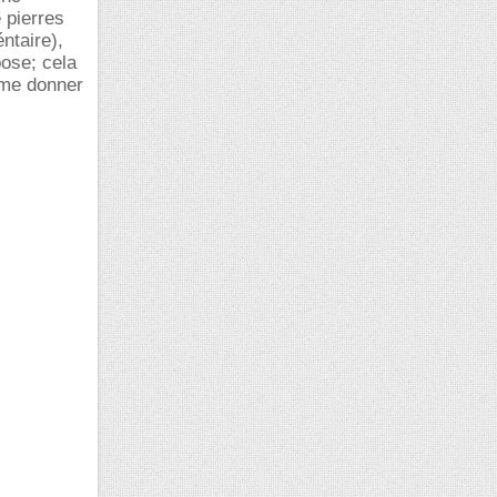
 pierres
ntaire),
ose; cela
 me donner