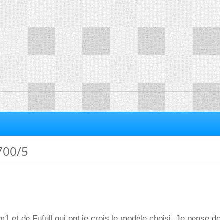
700/5
m1 et de Fufull qui ont je crois le modèle choisi. Je pense d