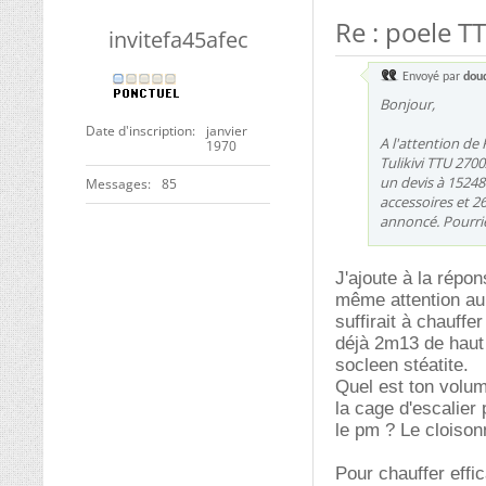
Re : poele T
invitefa45afec
Envoyé par
dou
Bonjour,
Date d'inscription
janvier
A l'attention de 
1970
Tulikivi TTU 2700
un devis à 15248
Messages
85
accessoires et 2
annoncé. Pourrie
J'ajoute à la répon
même attention au 
suffirait à chauff
déjà 2m13 de haut 
socleen stéatite.
Quel est ton volum
la cage d'escalier
le pm ? Le cloiso
Pour chauffer effi