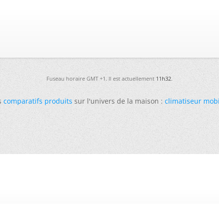
Fuseau horaire GMT +1. Il est actuellement
11h32
.
s
comparatifs produits
sur l'univers de la maison :
climatiseur mob
-
Futura
-
Archives
-
Conso
-