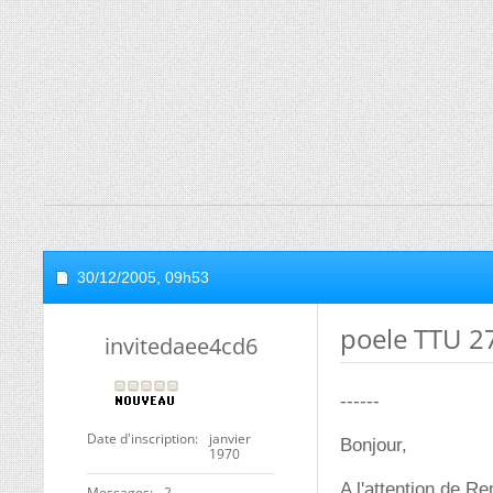
30/12/2005,
09h53
poele TTU 2
invitedaee4cd6
------
Date d'inscription
janvier
Bonjour,
1970
A l'attention de Re
Messages
2