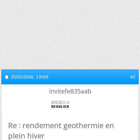
25/01/2006,
13h58
#2
invitefe835aab
Re : rendement geothermie en
plein hiver