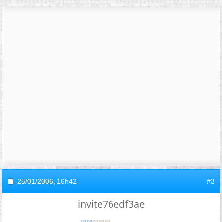
25/01/2006,
16h42
#3
invite76edf3ae