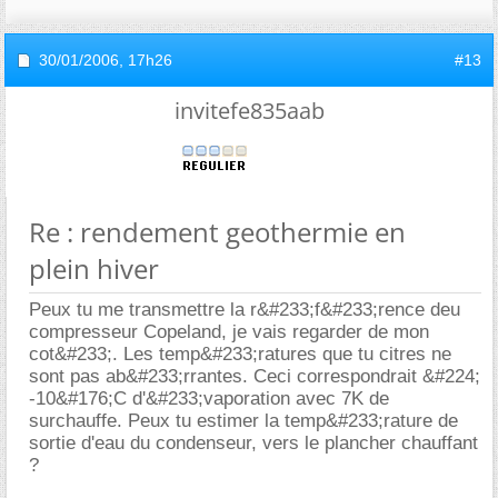
30/01/2006,
17h26
#13
invitefe835aab
Re : rendement geothermie en
plein hiver
Peux tu me transmettre la r&#233;f&#233;rence deu
compresseur Copeland, je vais regarder de mon
cot&#233;. Les temp&#233;ratures que tu citres ne
sont pas ab&#233;rrantes. Ceci correspondrait &#224;
-10&#176;C d'&#233;vaporation avec 7K de
surchauffe. Peux tu estimer la temp&#233;rature de
sortie d'eau du condenseur, vers le plancher chauffant
?