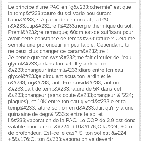
Le principe d'une PAC en "g&#233;othermie" est que
la temp&#233;rature du sol varie peu durant
l'ann&#233;e. A partir de ce constat, la PAC
r&#233;cup&#232;re l'&#233;nergie thermique du sol.
Premi&#232;re remarque; 60cm est-ce suffisant pour
avoir cette constance de temp&#233;rature ? Cela me
semble une profondeur un peu faible. Cependant, tu
ne peux plus changer ce param&#232;tre !
Je pense que ton syst&#232;me fait circuler de l'eau
glycol&#233;e dans ton sol. Il y a donc un
&#233;changeur interm&#233;diare entre ton eau
glycol&#233;e circulant sous ton jardin et le
r&#233;frig&#233;rant. En consid&#233;rant un
&#233;cart de temp&#233;rature de 5K dans cet
&#233;changeur (sans doute &#233;changeur &#224;
plaques), et 10K entre ton eau glycol&#233;e et ta
temp&#233;rature sol, on en d&#233;duit qu'il y a une
quinzaine de degr&#233;s entre le sol et
l'&#233;vaporation de la PAC. Le COP de 3.9 est donc
valable pour un sol &#224; +10&#176;C &#224; 60cm
de profondeur. Est-ce le cas? Si ton sol est &#224;
+5&#176;C, ton &#233;vaporation va devenir