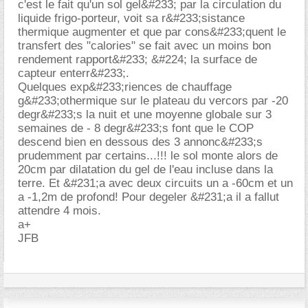
c'est le fait qu'un sol gel&#233; par la circulation du
liquide frigo-porteur, voit sa r&#233;sistance
thermique augmenter et que par cons&#233;quent le
transfert des "calories" se fait avec un moins bon
rendement rapport&#233; &#224; la surface de
capteur enterr&#233;.
Quelques exp&#233;riences de chauffage
g&#233;othermique sur le plateau du vercors par -20
degr&#233;s la nuit et une moyenne globale sur 3
semaines de - 8 degr&#233;s font que le COP
descend bien en dessous des 3 annonc&#233;s
prudemment par certains...!!! le sol monte alors de
20cm par dilatation du gel de l'eau incluse dans la
terre. Et &#231;a avec deux circuits un a -60cm et un
a -1,2m de profond! Pour degeler &#231;a il a fallut
attendre 4 mois.
a+
JFB