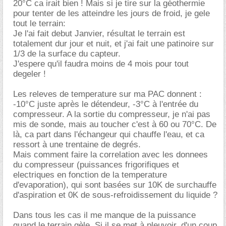
20°C ca irait bien ! Mais si je tire sur la géothermie
pour tenter de les atteindre les jours de froid, je gele
tout le terrain:
Je l'ai fait debut Janvier, résultat le terrain est
totalement dur jour et nuit, et j'ai fait une patinoire sur
1/3 de la surface du capteur.
J'espere qu'il faudra moins de 4 mois pour tout
degeler !
Les releves de temperature sur ma PAC donnent :
-10°C juste après le détendeur, -3°C à l'entrée du
compresseur. A la sortie du compresseur, je n'ai pas
mis de sonde, mais au toucher c'est à 60 ou 70°C. De
là, ca part dans l'échangeur qui chauffe l'eau, et ca
ressort à une trentaine de degrés.
Mais comment faire la correlation avec les donnees
du compresseur (puissances frigorifiques et
electriques en fonction de la temperature
d'evaporation), qui sont basées sur 10K de surchauffe
d'aspiration et 0K de sous-refroidissement du liquide ?
Dans tous les cas il me manque de la puissance
quand le terrain gèle. Si il se met à pleuvoir, d'un coup