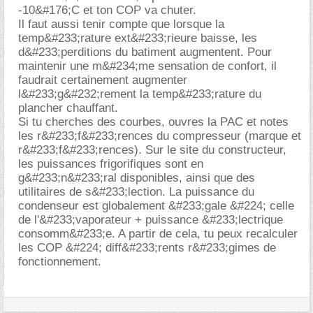
-10&#176;C et ton COP va chuter.
Il faut aussi tenir compte que lorsque la
temp&#233;rature ext&#233;rieure baisse, les
d&#233;perditions du batiment augmentent. Pour
maintenir une m&#234;me sensation de confort, il
faudrait certainement augmenter
l&#233;g&#232;rement la temp&#233;rature du
plancher chauffant.
Si tu cherches des courbes, ouvres la PAC et notes
les r&#233;f&#233;rences du compresseur (marque et
r&#233;f&#233;rences). Sur le site du constructeur,
les puissances frigorifiques sont en
g&#233;n&#233;ral disponibles, ainsi que des
utilitaires de s&#233;lection. La puissance du
condenseur est globalement &#233;gale &#224; celle
de l'&#233;vaporateur + puissance &#233;lectrique
consomm&#233;e. A partir de cela, tu peux recalculer
les COP &#224; diff&#233;rents r&#233;gimes de
fonctionnement.