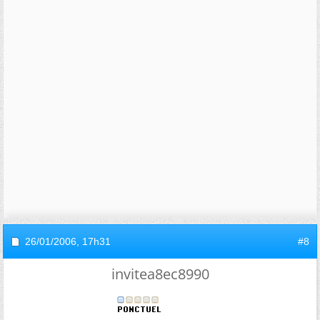
26/01/2006,
17h31
#8
invitea8ec8990