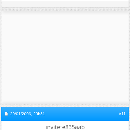
29/01/2006,
20h31
#11
invitefe835aab