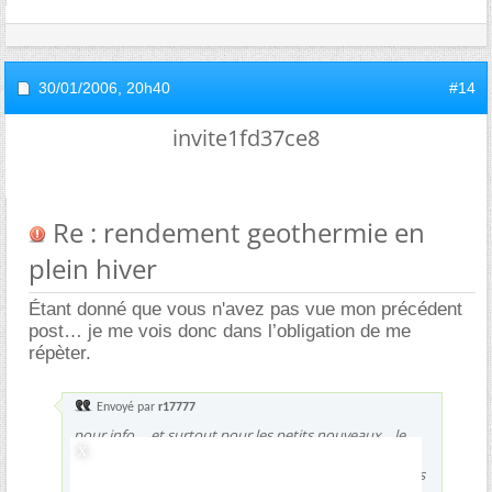
30/01/2006,
20h40
#14
invite1fd37ce8
Re : rendement geothermie en
plein hiver
Étant donné que vous n'avez pas vue mon précédent
post… je me vois donc dans l’obligation de me
répèter.
Envoyé par
r17777
pour info ... et surtout pour les petits nouveaux ...le
débat sur les réalité environnemental politique et
sociétal des pompes à chaleur et pseudo-géothermies