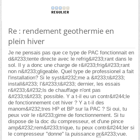
Re : rendement geothermie en
plein hiver
Je ne pensais pas que ce type de PAC fonctionnait en
d&#233;tente directe avec le refrig&#233;rant dans le
sol. Il y a donc une charge de r&#233;frig&#233;rant
non n&#233;gligeable. Quel type de professionel a fait
l'installation? Si le syst&#232;me a &#233;t&#233;
install&#233; l'&#233;t&#233; dernier, les essais
r&#233;&#232;ls de chauffage n'ont pas
&#233;t&#233; possible. Y a t-il eu un contr&#244;le
de fonctionnement cet hiver ? Y a t-il des
manom&#232;tres HP et BP sur la PAC ? Si oui, tu
peux voir le r&#233;gime de fonctionnement. Si tu
dispose de la doc du compresseur, et d'une pince
amp&#232;rem&#233;trique, tu peux contr&#244;ler si
le compresseur "donne" la puissance
pr
&#233;vue.