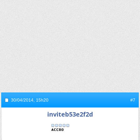
30/04/2014,
15h20
#7
inviteb53e2f2d