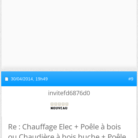
30/04/2014,
19h49
#9
invitefd6876d0
Re : Chauffage Elec + Poêle à bois
ou Chaudière à bois buche + Poêle