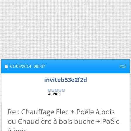
01/05/2014,
08h37
#13
inviteb53e2f2d
Re : Chauffage Elec + Poêle à bois
ou Chaudière à bois buche + Poêle
à bois