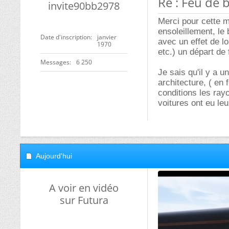
Re : Feu de 
invite90bb2978
Merci pour cette m
ensoleillement, le
Date d'inscription
janvier
avec un effet de lo
1970
etc.) un départ de 
Messages
6 250
Je sais qu'il y a 
architecture, ( en
conditions les ray
voitures ont eu leu
Aujourd'hui
A voir en vidéo
sur Futura