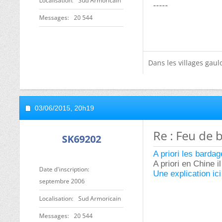
Localisation
Sud Armoricain
-----
Messages
20 544
Dans les villages gaulo
03/06/2015,
20h19
Re : Feu de 
SK69202
A priori les barda
A priori en Chine i
Date d'inscription
Une explication ici
septembre 2006
Localisation
Sud Armoricain
Messages
20 544