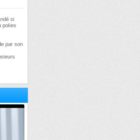
andé si
u polies
de par son
usieurs