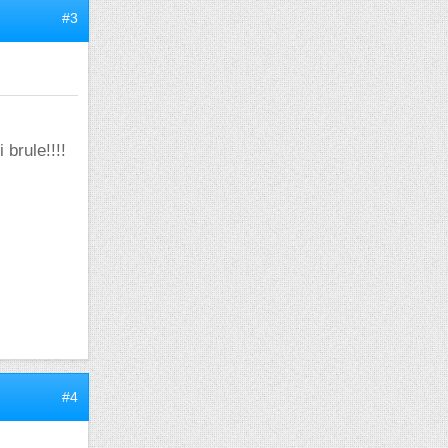
#3
 brule!!!!
#4