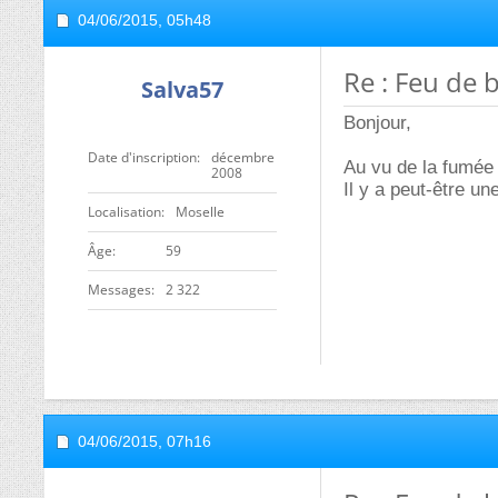
04/06/2015,
05h48
Re : Feu de 
Salva57
Bonjour,
Date d'inscription
décembre
Au vu de la fumée n
2008
Il y a peut-être un
Localisation
Moselle
ge
59
Messages
2 322
04/06/2015,
07h16