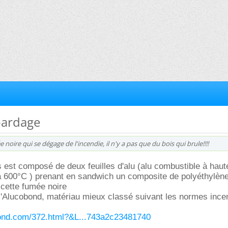
bardage
 noire qui se dégage de l'incendie, il n'y a pas que du bois qui brule!!!!
s est composé de deux feuilles d'alu (alu combustible à haut
 600°C ) prenant en sandwich un composite de polyéthylèn
 cette fumée noire
l'Alucobond, matériau mieux classé suivant les normes ince
bond.com/372.html?&L...743a2c23481740