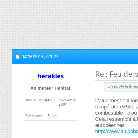
04/06/2015,
07h27
Re : Feu de 
herakles
Au vu de la fumée
Animateur Habitat
Date d'inscription
novembre
L'alucobest chinoi
2007
température>500 à
combustible , d'où
Messages
16 328
Cela ressemble à 
européennes
http://www.aluco