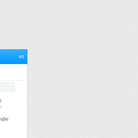
#5
e
e
ndie