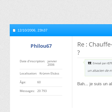
12/10/2006,
23h37
Re : Chauffe
Philou67
?
Date d'inscription
janvier
Envoyé par
r17
2006
un alsacien de m
Localisation
Krùmm Elsàss
ge
60
Bah... je suis un al
Messages
20 793