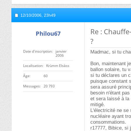
12/10/2006,
23h49
Re : Chauffe
Philou67
?
Date d'inscription
janvier
Madmac, si tu chan
2006
Bon, maintenant je 
Localisation
Krùmm Elsàss
ballon solaire, tu 
si tu déclares un 
ge
60
puisque constant s
Messages
20 793
sera assuré princi
besoin n'étant pas 
et sera laissé à l
mitigé.
L'électricité ne se
nucléaire ayant tro
consommations.
r17777, Bibice, si 