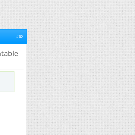
#62
ntable