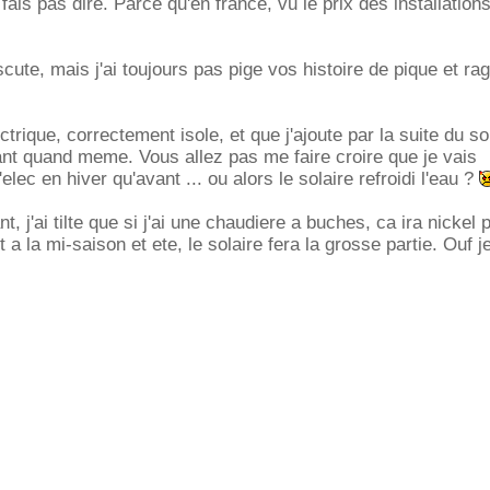
fais pas dire. Parce qu'en france, vu le prix des installations
cute, mais j'ai toujours pas pige vos histoire de pique et r
ectrique, correctement isole, et que j'ajoute par la suite du so
nt quand meme. Vous allez pas me faire croire que je vais
ec en hiver qu'avant ... ou alors le solaire refroidi l'eau ?
t, j'ai tilte que si j'ai une chaudiere a buches, ca ira nickel 
 a la mi-saison et ete, le solaire fera la grosse partie. Ouf j