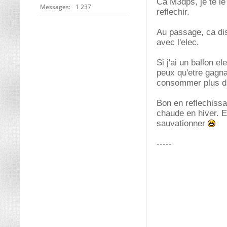
Ca M3dps, je te le 
Messages
1 237
reflechir.
Au passage, ca dis
avec l'elec.
Si j'ai un ballon el
peux qu'etre gagna
consommer plus d'el
Bon en reflechissan
chaude en hiver. Et
sauvationner
-----