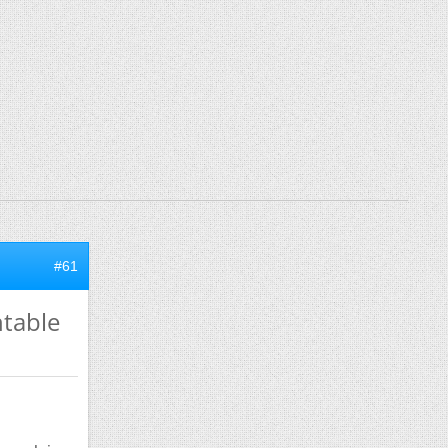
#61
ntable