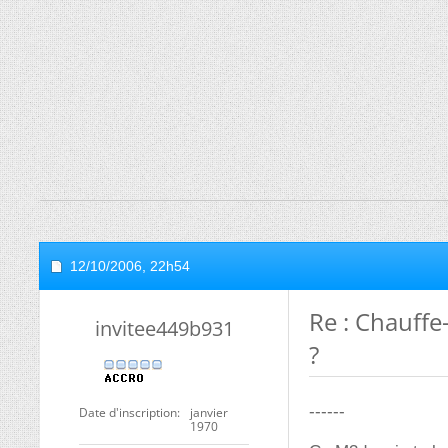
12/10/2006,
22h54
Re : Chauffe
invitee449b931
?
------
Date d'inscription
janvier
1970