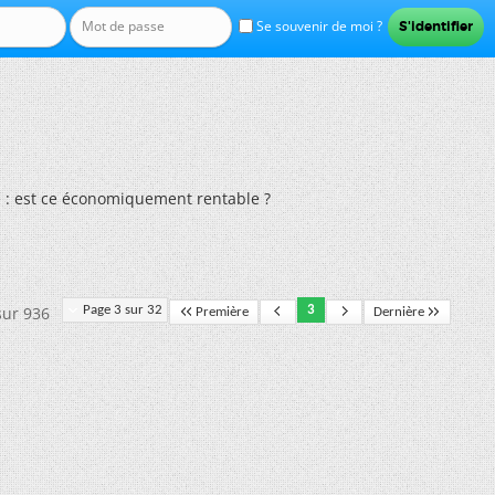
Se souvenir de moi ?
e : est ce économiquement rentable ?
sur 936
Page 3 sur 32
3
Première
Dernière