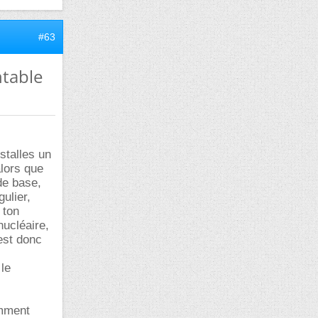
#63
ntable
stalles un
alors que
de base,
ulier,
 ton
nucléaire,
est donc
 le
omment