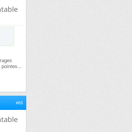
ntable
rrages
 pointes...
#65
ntable