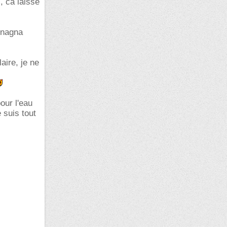
, ca laisse
agnagna
laire, je ne
pour l'eau
e suis tout