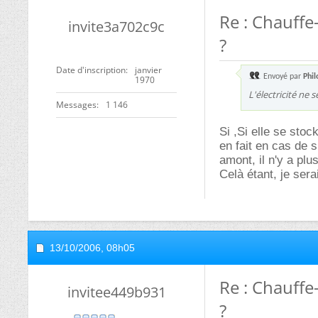
Re : Chauffe
invite3a702c9c
?
Date d'inscription
janvier
Envoyé par
Phil
1970
L'électricité ne 
Messages
1 146
Si ,Si elle se stock
en fait en cas de 
amont, il n'y a plu
Celà étant, je sera
13/10/2006,
08h05
Re : Chauffe
invitee449b931
?