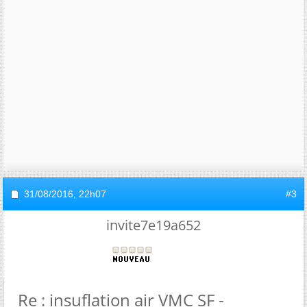
31/08/2016,
22h07
#3
invite7e19a652
Re : insuflation air VMC SF -