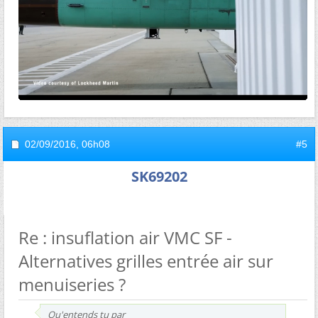
02/09/2016,
06h08
#5
SK69202
Re : insuflation air VMC SF -
Alternatives grilles entrée air sur
menuiseries ?
Qu'entends tu par