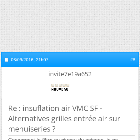
06/09/2016,
21h07
#8
invite7e19a652
Re : insuflation air VMC SF -
Alternatives grilles entrée air sur
menuiseries ?