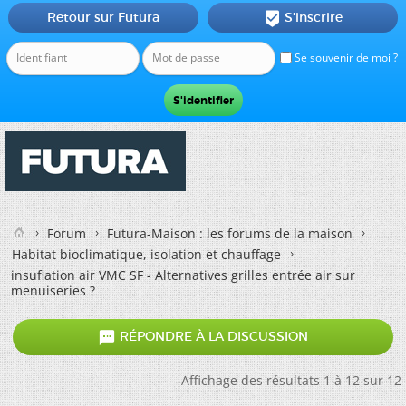
Retour sur Futura
S'inscrire

Se souvenir de moi ?
Forum
Futura-Maison : les forums de la maison
Habitat bioclimatique, isolation et chauffage
insuflation air VMC SF - Alternatives grilles entrée air sur
menuiseries ?

RÉPONDRE À LA DISCUSSION
Affichage des résultats 1 à 12 sur 12