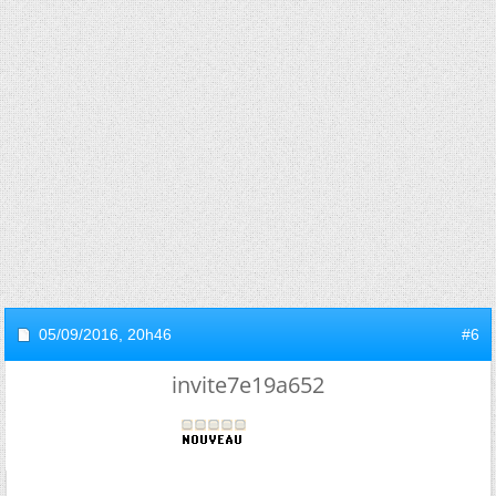
05/09/2016,
20h46
#6
invite7e19a652