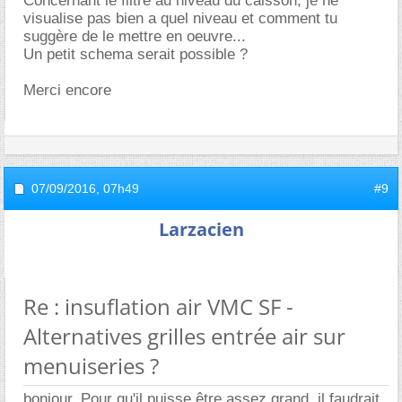
Concernant le filtre au niveau du caisson, je ne
visualise pas bien a quel niveau et comment tu
suggère de le mettre en oeuvre...
Un petit schema serait possible ?
Merci encore
07/09/2016,
07h49
#9
Larzacien
Re : insuflation air VMC SF -
Alternatives grilles entrée air sur
menuiseries ?
bonjour, Pour qu'il puisse être assez grand, il faudrait