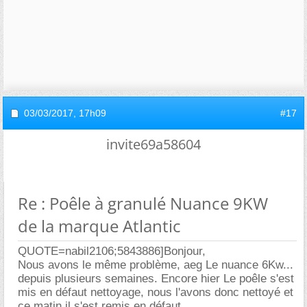
03/03/2017,
17h09
#17
invite69a58604
Re : Poêle à granulé Nuance 9KW
de la marque Atlantic
QUOTE=nabil2106;5843886]Bonjour,
Nous avons le même problème, aeg Le nuance 6Kw...
depuis plusieurs semaines. Encore hier Le poêle s'est
mis en défaut nettoyage, nous l'avons donc nettoyé et
ce matin il s'est remis en défaut..