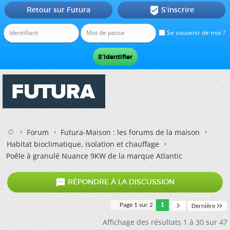
Retour sur Futura
S'inscrire

Se souvenir de moi ?
Forum
Futura-Maison : les forums de la maison
Habitat bioclimatique, isolation et chauffage
Poêle à granulé Nuance 9KW de la marque Atlantic

RÉPONDRE À LA DISCUSSION
Page 1 sur 2
1
Dernière
Affichage des résultats 1 à 30 sur 47