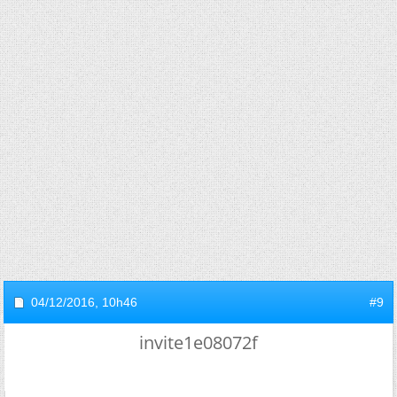
04/12/2016,
10h46
#9
invite1e08072f