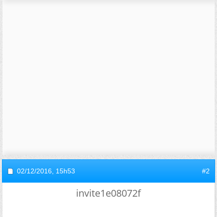
02/12/2016,
15h53
#2
invite1e08072f