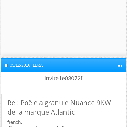
03/12/2016,
11h29
#7
invite1e08072f
Re : Poêle à granulé Nuance 9KW
de la marque Atlantic
french,