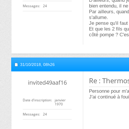
D'ailleurs, quand 
bien entendu, il n
Messages
24
Par ailleurs, quan
s'allume.
Je pense qu'il faut
Et que les 2 fils q
côté pompe ? C'es
31/10/2018,
08h26
Re : Thermo
invited49aaf16
Personne pour m'ai
J'ai continué à fou
Date d'inscription
janvier
1970
Messages
24