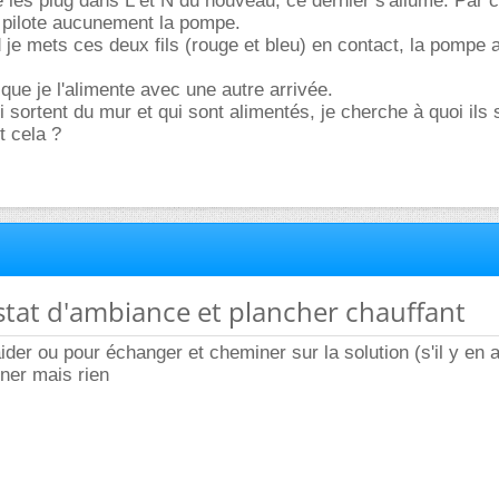
je les plug dans L et N du nouveau, ce dernier s'allume. Par c
e pilote aucunement la pompe.
d je mets ces deux fils (rouge et bleu) en contact, la pompe 
 que je l'alimente avec une autre arrivée.
ui sortent du mur et qui sont alimentés, je cherche à quoi ils 
t cela ?
stat d'ambiance et plancher chauffant
der ou pour échanger et cheminer sur la solution (s'il y en a
iner mais rien