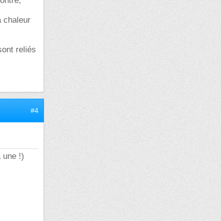
ontre,
a chaleur
sont reliés
#4
 une !)