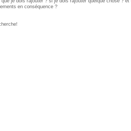
 que je dois rajouter ? si je dois rajouter quelque chose ? 
chements en conséquence ?
cherche!