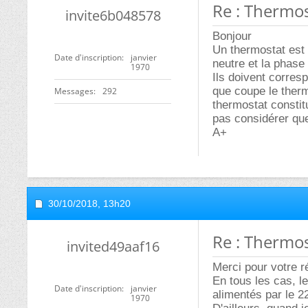
Re : Thermo
invite6b048578
Bonjour
Un thermostat est u
Date d'inscription
janvier
neutre et la phase
1970
Ils doivent corresp
que coupe le therm
Messages
292
thermostat constit
pas considérer que 
A+
30/10/2018,
13h20
Re : Thermo
invited49aaf16
Merci pour votre r
En tous les cas, le
Date d'inscription
janvier
alimentés par le 2
1970