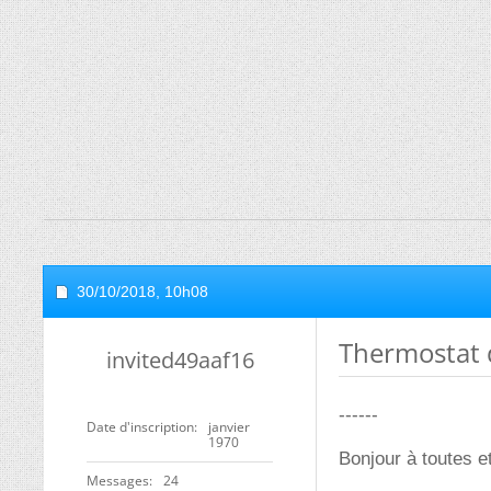
30/10/2018,
10h08
Thermostat 
invited49aaf16
------
Date d'inscription
janvier
1970
Bonjour à toutes e
Messages
24