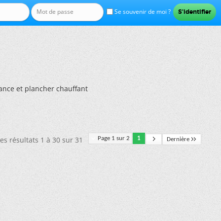
Se souvenir de moi ?
nce et plancher chauffant
es résultats 1 à 30 sur 31
Page 1 sur 2
1
Dernière