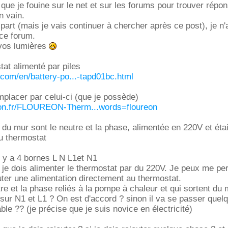
s que je fouine sur le net et sur les forums pour trouver rép
n vain.
part (mais je vais continuer à chercher après ce post), je n'
ce forum.
vos lumières
tat alimenté par piles
.com/en/battery-po...-tapd01bc.html
mplacer par celui-ci (que je possède)
on.fr/FLOUREON-Therm...words=floureon
t du mur sont le neutre et la phase, alimentée en 220V et éta
u thermostat
l y a 4 bornes L N L1et N1
je dois alimenter le thermostat par du 220V. Je peux me pe
uter une alimentation directement au thermostat.
re et la phase reliés à la pompe à chaleur et qui sortent du 
sur N1 et L1 ? On est d'accord ? sinon il va se passer quel
le ?? (je précise que je suis novice en électricité)