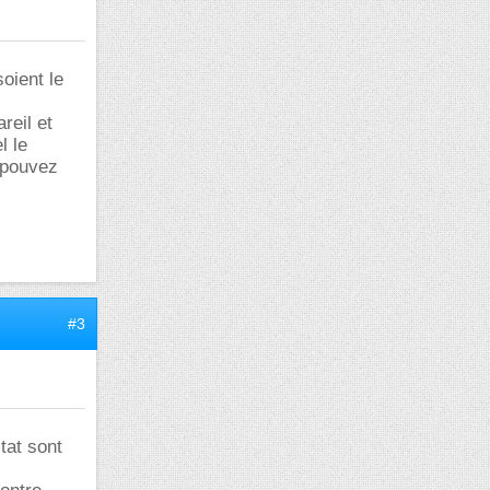
soient le
reil et
l le
e pouvez
#3
tat sont