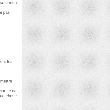
onse à mon
ai pas
ient les
rmettre
mur, je ne
que chose