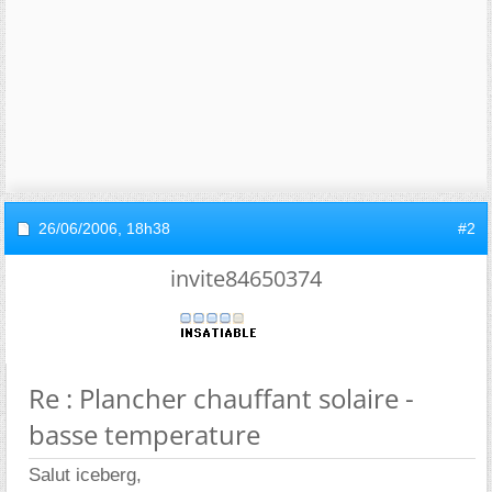
26/06/2006,
18h38
#2
invite84650374
Re : Plancher chauffant solaire -
basse temperature
Salut iceberg,