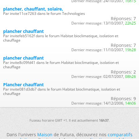
Dernier message:
24/10/2007,
16h15
plancher, chauffant, solaire,
Par invite11ce7263 dans le forum Technologies
Réponses:
7
Dernier message:
13/10/2007,
22h25
plancher chauffant
Par invitefeb5162f dans le forum Habitat bioclimatique, isolation et
chauffage
Réponses:
7
Dernier message:
11/10/2007,
19h28
plancher chauffant
Par invite8c09fd41 dans le forum Habitat bioclimatique, isolation et
chauffage
Réponses:
2
Dernier message:
02/07/2007,
08h26
Plancher chauffant
Par invite081d3db7 dans le forum Habitat bioclimatique, isolation et
chauffage
Réponses:
9
Dernier message:
14/12/2006,
14h06
Fuseau horaire GMT +1. Il est actuellement
16h37
.
Dans l'univers
Maison
de Futura, découvrez nos
comparatifs