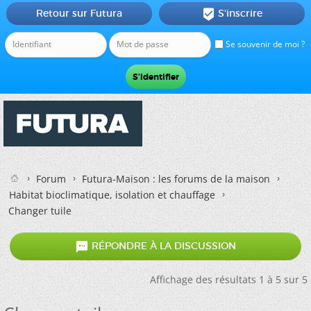
Retour sur Futura
S'inscrire

Se souvenir de moi ?
Forum
Futura-Maison : les forums de la maison
Habitat bioclimatique, isolation et chauffage
Changer tuile

RÉPONDRE À LA DISCUSSION
Affichage des résultats 1 à 5 sur 5