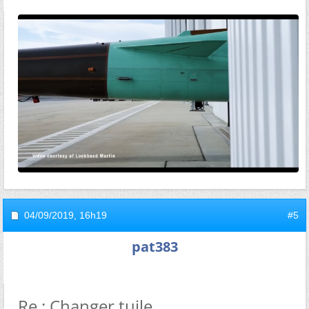
04/09/2019,
16h19
#5
pat383
Re : Changer tuile