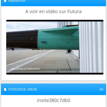
Aujourd'hui
A voir en vidéo sur Futura
07/01/2019,
09h35
#5
invite380c7db0