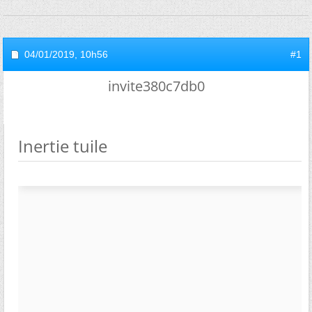
04/01/2019,
10h56
#1
invite380c7db0
Inertie tuile