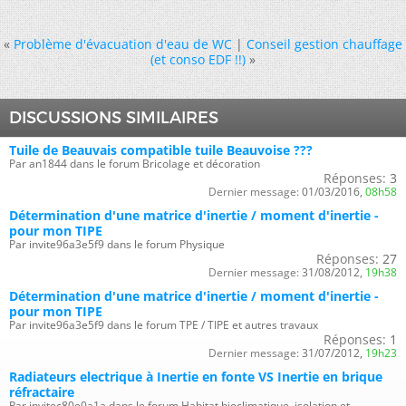
«
Problème d'évacuation d'eau de WC
|
Conseil gestion chauffage
(et conso EDF !!)
»
DISCUSSIONS SIMILAIRES
Tuile de Beauvais compatible tuile Beauvoise ???
Par an1844 dans le forum Bricolage et décoration
Réponses:
3
Dernier message:
01/03/2016,
08h58
Détermination d'une matrice d'inertie / moment d'inertie -
pour mon TIPE
Par invite96a3e5f9 dans le forum Physique
Réponses:
27
Dernier message:
31/08/2012,
19h38
Détermination d'une matrice d'inertie / moment d'inertie -
pour mon TIPE
Par invite96a3e5f9 dans le forum TPE / TIPE et autres travaux
Réponses:
1
Dernier message:
31/07/2012,
19h23
Radiateurs electrique à Inertie en fonte VS Inertie en brique
réfractaire
Par invitec80e0a1a dans le forum Habitat bioclimatique, isolation et