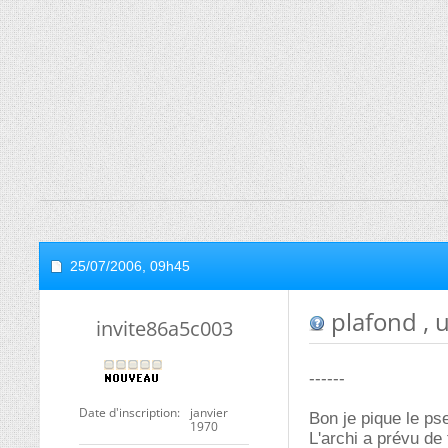
25/07/2006,
09h45
plafond , u
invite86a5c003
------
Date d'inscription
janvier
Bon je pique le p
1970
L'archi a prévu de 