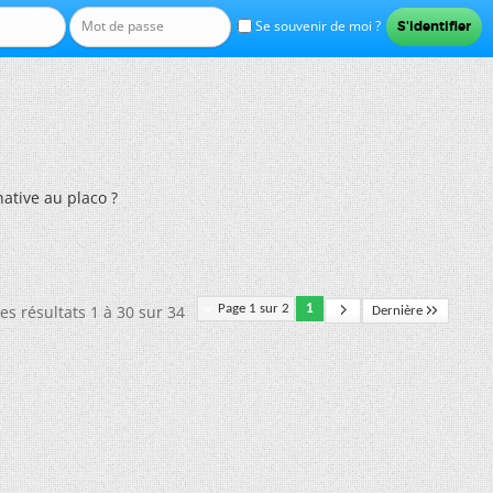
Se souvenir de moi ?
native au placo ?
es résultats 1 à 30 sur 34
Page 1 sur 2
1
Dernière