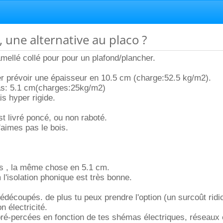
, une alternative au placo ?
amellé collé pour pour un plafond/plancher.
er prévoir une épaisseur en 10.5 cm (charge:52.5 kg/m2).
pas: 5.1 cm(charges:25kg/m2)
is hyper rigide.
st livré poncé, ou non raboté.
n'aimes pas le bois.
ns , la même chose en 5.1 cm.
 l'isolation phonique est très bonne.
prédécoupés. de plus tu peux prendre l'option (un surcoût ridi
n électricité.
pré-percées en fonction de tes shémas électriques, réseaux e