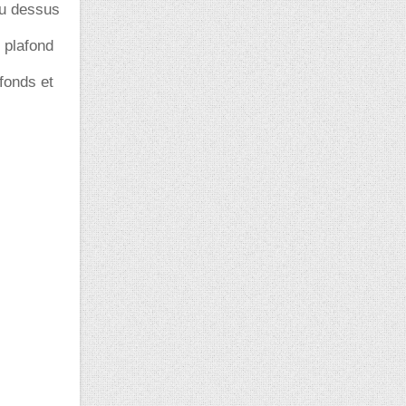
 au dessus
 plafond
afonds et