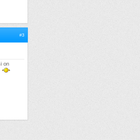
#3
si on
.