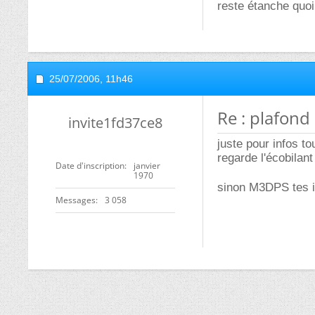
reste étanche quoi
25/07/2006,
11h46
Re : plafond 
invite1fd37ce8
juste pour infos to
regarde l'écobilant
Date d'inscription
janvier
1970
sinon M3DPS tes i
Messages
3 058