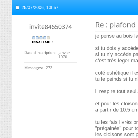
25/07/2006,
10h57
Re : plafond 
invite84650374
je pense au bois l
si tu dois y accéd
Date d'inscription
janvier
si tu n'y accède 
1970
c'est très leger ma
Messages
272
coté eshétique il e
tu le peinds si tu 
il respire tout seul.
et pour les cloiso
a partir de 10.5 cm
tu les fais livrés 
"prégainés" pour to
les cloisons sont 