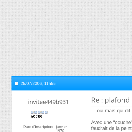
25/07/2006,
11h55
Re : plafond 
invitee449b931
... oui mais qui di
Avec une "couche" 
Date d'inscription
janvier
faudrait de la pei
1970