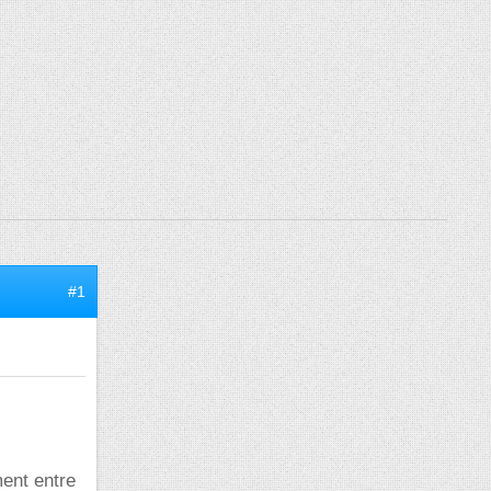
#1
ment entre