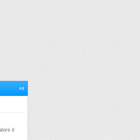
#4
lors il