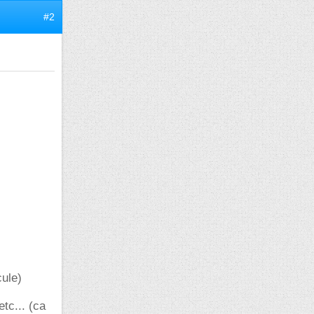
#2
cule)
tc... (ca