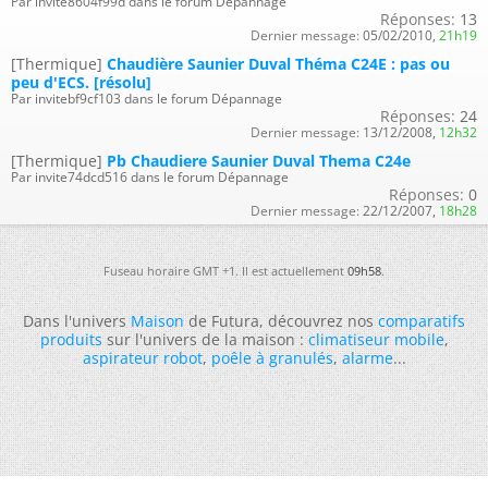
Par invite8604f99d dans le forum Dépannage
Réponses:
13
Dernier message:
05/02/2010,
21h19
[Thermique]
Chaudière Saunier Duval Théma C24E : pas ou
peu d'ECS. [résolu]
Par invitebf9cf103 dans le forum Dépannage
Réponses:
24
Dernier message:
13/12/2008,
12h32
[Thermique]
Pb Chaudiere Saunier Duval Thema C24e
Par invite74dcd516 dans le forum Dépannage
Réponses:
0
Dernier message:
22/12/2007,
18h28
Fuseau horaire GMT +1. Il est actuellement
09h58
.
Dans l'univers
Maison
de Futura, découvrez nos
comparatifs
produits
sur l'univers de la maison :
climatiseur mobile
,
aspirateur robot
,
poêle à granulés
,
alarme
...