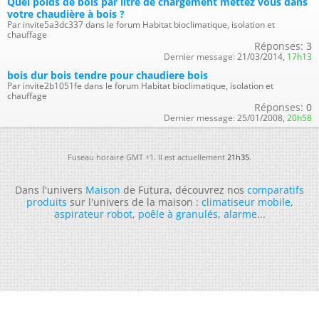
Quel poids de bois par litre de chargement mettez vous dans
votre chaudière à bois ?
Par invite5a3dc337 dans le forum Habitat bioclimatique, isolation et
chauffage
Réponses:
3
Dernier message:
21/03/2014,
17h13
bois dur bois tendre pour chaudiere bois
Par invite2b1051fe dans le forum Habitat bioclimatique, isolation et
chauffage
Réponses:
0
Dernier message:
25/01/2008,
20h58
Fuseau horaire GMT +1. Il est actuellement
21h35
.
Dans l'univers
Maison
de Futura, découvrez nos
comparatifs
produits
sur l'univers de la maison :
climatiseur mobile
,
aspirateur robot
,
poêle à granulés
,
alarme
...