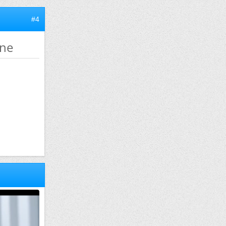
#4
nne