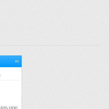
#1
e
1820-1830