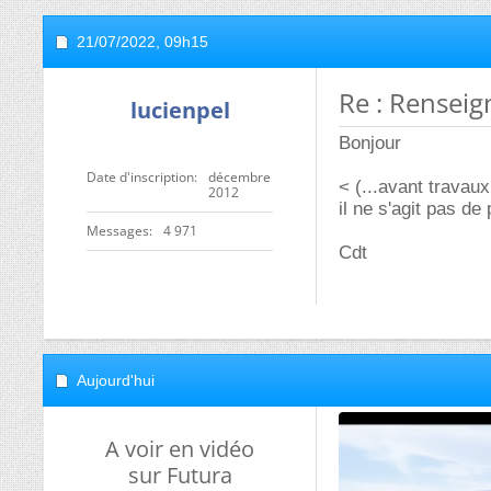
21/07/2022,
09h15
Re : Rensei
lucienpel
Bonjour
Date d'inscription
décembre
< (...avant travau
2012
il ne s'agit pas de
Messages
4 971
Cdt
Aujourd'hui
A voir en vidéo
sur Futura