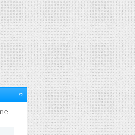
#2
nne