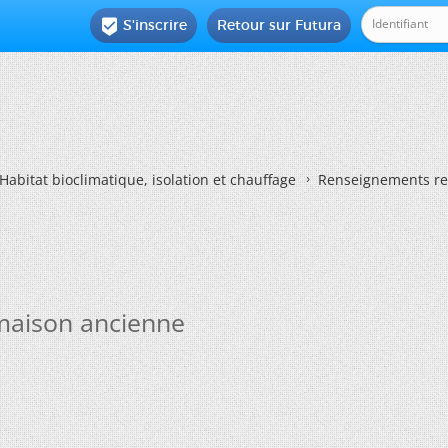
S'inscrire
Retour sur Futura

Habitat bioclimatique, isolation et chauffage
Renseignements re
maison ancienne