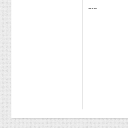
-----