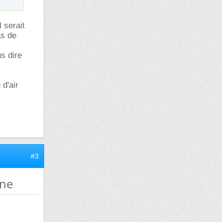
l serait
as de
s dire
 d'air
#3
nne