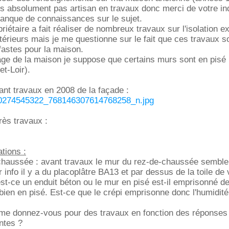
is absolument pas artisan en travaux donc merci de votre i
nque de connaissances sur le sujet.
iétaire a fait réaliser de nombreux travaux sur l'isolation ex
térieurs mais je me questionne sur le fait que ces travaux s
fastes pour la maison.
l'âge de la maison je suppose que certains murs sont en pisé 
t-Loir).
ant travaux en 2008 de la façade :
0274545322_768146307614768258_n.jpg
rès travaux :
tions :
-chaussée : avant travaux le mur du rez-de-chaussée semble
r info il y a du placoplâtre BA13 et par dessus de la toile de 
est-ce un enduit béton ou le mur en pisé est-il emprisonné d
bien en pisé. Est-ce que le crépi emprisonne donc l'humidité
 me donnez-vous pour des travaux en fonction des réponses
ntes ?