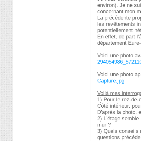
environ). Je ne su
concernant mon ma
La précédente propr
les revêtements in
potentiellement né
En effet, de part 
département Eure-e
Voici une photo av
294054986_57211
Voici une photo ap
Capture.jpg
Voilà mes interroga
1) Pour le rez-de
Côté intérieur, pou
D'après la photo, 
2) L'étage semble 
mur ?
3) Quels conseils
questions précéde