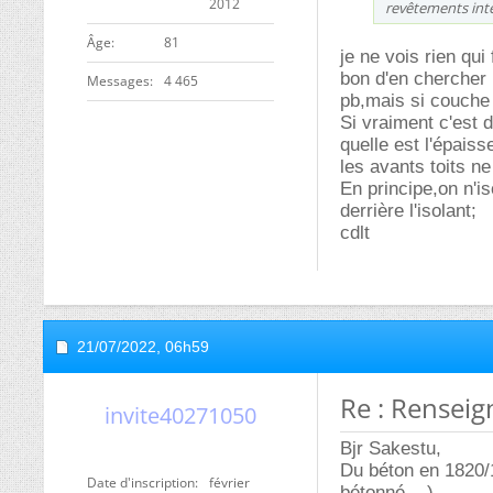
2012
revêtements int
ge
81
je ne vois rien qui 
bon d'en chercher 
Messages
4 465
pb,mais si couche 
Si vraiment c'est 
quelle est l'épais
les avants toits n
En principe,on n'iso
derrière l'isolant;
cdlt
21/07/2022,
06h59
Re : Rensei
invite40271050
Bjr Sakestu,
Du béton en 1820/
Date d'inscription
février
bétonné....)