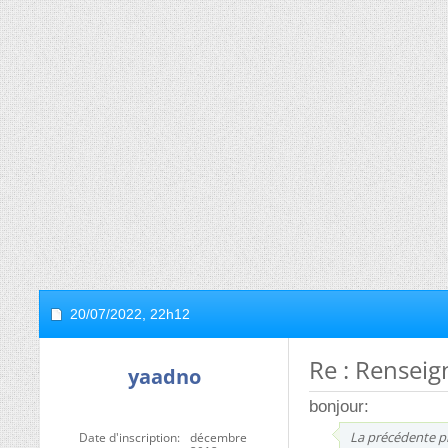
20/07/2022,
22h12
Re : Rensei
yaadno
bonjour:
La précédente pro
Date d'inscription
décembre