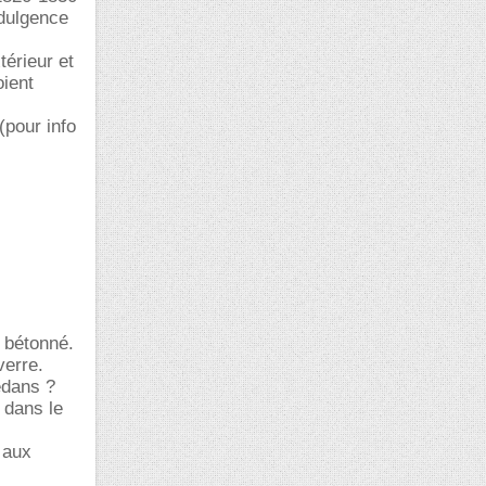
ndulgence
térieur et
oient
(pour info
 bétonné.
verre.
edans ?
 dans le
 aux