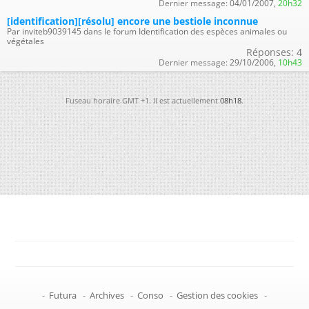
Dernier message:
04/01/2007,
20h32
[identification][résolu] encore une bestiole inconnue
Par inviteb9039145 dans le forum Identification des espèces animales ou
végétales
Réponses:
4
Dernier message:
29/10/2006,
10h43
Fuseau horaire GMT +1. Il est actuellement
08h18
.
-
Futura
-
Archives
-
Conso
-
Gestion des cookies
-