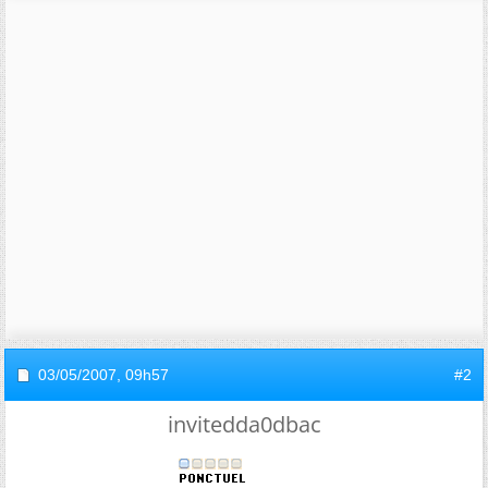
03/05/2007,
09h57
#2
invitedda0dbac