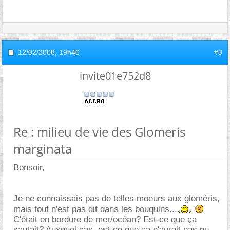
12/02/2008,
19h40
#3
invite01e752d8
Re : milieu de vie des Glomeris
marginata
Bonsoir,
Je ne connaissais pas de telles moeurs aux gloméris,
mais tout n'est pas dit dans les bouquins...
C'était en bordure de mer/océan? Est-ce que ça
sautait? Auxquel cas, est-ce que ça n'aurait pas pu