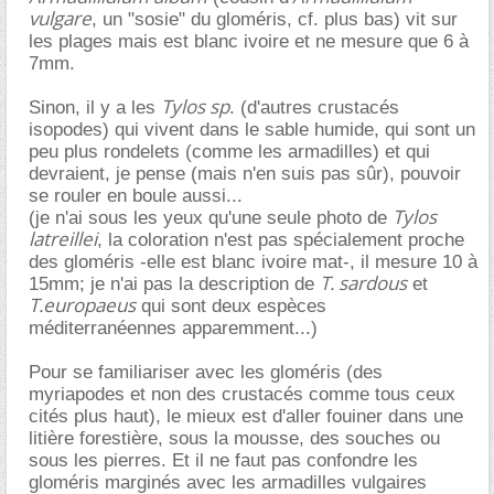
vulgare
, un "sosie" du gloméris, cf. plus bas) vit sur
les plages mais est blanc ivoire et ne mesure que 6 à
7mm.
Tylos sp
Sinon, il y a les
. (d'autres crustacés
isopodes) qui vivent dans le sable humide, qui sont un
peu plus rondelets (comme les armadilles) et qui
devraient, je pense (mais n'en suis pas sûr), pouvoir
se rouler en boule aussi...
Tylos
(je n'ai sous les yeux qu'une seule photo de
latreillei
, la coloration n'est pas spécialement proche
des gloméris -elle est blanc ivoire mat-, il mesure 10 à
T. sardous
15mm; je n'ai pas la description de
et
T.europaeus
qui sont deux espèces
méditerranéennes apparemment...)
Pour se familiariser avec les gloméris (des
myriapodes et non des crustacés comme tous ceux
cités plus haut), le mieux est d'aller fouiner dans une
litière forestière, sous la mousse, des souches ou
sous les pierres. Et il ne faut pas confondre les
gloméris marginés avec les armadilles vulgaires