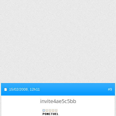
15/02/2008,
12h11
#9
invite4ae5c5bb