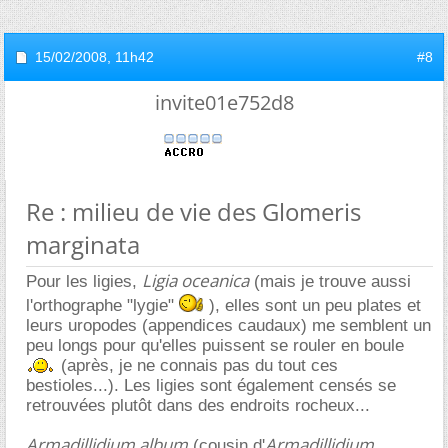
15/02/2008,
11h42
#8
invite01e752d8
Re : milieu de vie des Glomeris
marginata
Ligia oceanica
Pour les ligies,
(mais je trouve aussi
l'orthographe "lygie"
), elles sont un peu plates et
leurs uropodes (appendices caudaux) me semblent un
peu longs pour qu'elles puissent se rouler en boule
(après, je ne connais pas du tout ces
bestioles...). Les ligies sont également censés se
retrouvées plutôt dans des endroits rocheux...
Armadillidium album
Armadillidium
(cousin d'