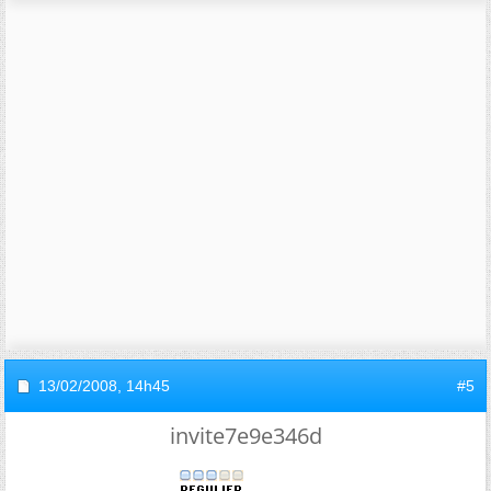
13/02/2008,
14h45
#5
invite7e9e346d