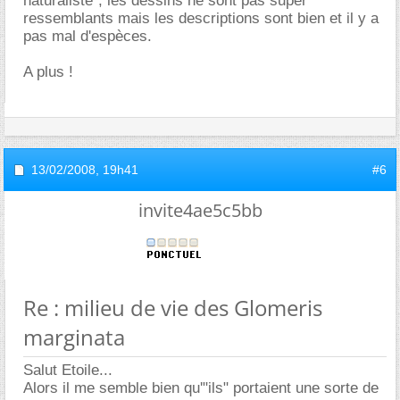
naturaliste", les dessins ne sont pas super
ressemblants mais les descriptions sont bien et il y a
pas mal d'espèces.
A plus !
13/02/2008,
19h41
#6
invite4ae5c5bb
Re : milieu de vie des Glomeris
marginata
Salut Etoile...
Alors il me semble bien qu'"ils" portaient une sorte de