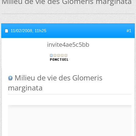
Milieu de vie des Glomeris marginata
11/02/2008,
11h25
#1
invite4ae5c5bb
Milieu de vie des Glomeris
marginata