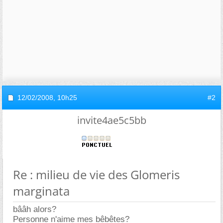
12/02/2008,
10h25
#2
invite4ae5c5bb
Re : milieu de vie des Glomeris
marginata
bââh alors?
Personne n'aime mes bêbêtes?