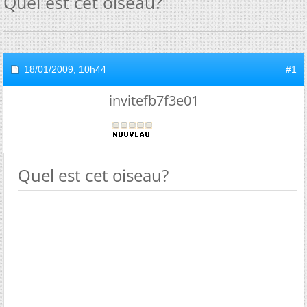
Quel est cet oiseau?
18/01/2009,
10h44
#1
invitefb7f3e01
Quel est cet oiseau?