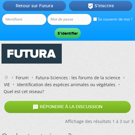
Retour sur Futura
S'inscrire

Se souvenir de moi ?
Forum
Futura-Sciences : les forums de la science
VIE
Identification des espèces animales ou végétales
Quel est cet oiseau?

RÉPONDRE À LA DISCUSSION
Affichage des résultats 1 à 3 sur 3