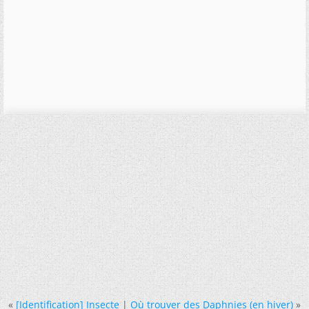
«
[Identification] Insecte
|
Où trouver des Daphnies (en hiver)
»