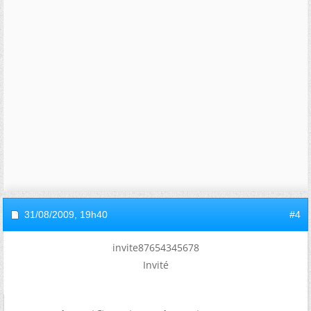
31/08/2009,
19h40
#4
invite87654345678
Invité