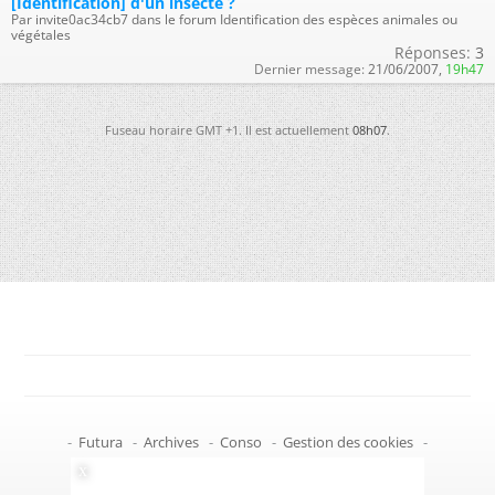
[Identification] d'un insecte ?
Par invite0ac34cb7 dans le forum Identification des espèces animales ou
végétales
Réponses:
3
Dernier message:
21/06/2007,
19h47
Fuseau horaire GMT +1. Il est actuellement
08h07
.
-
Futura
-
Archives
-
Conso
-
Gestion des cookies
-
Politique de confidentialité
-
Haut de page