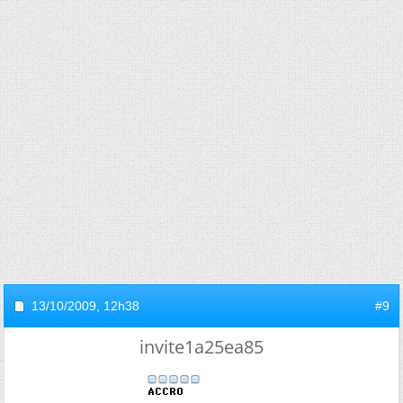
13/10/2009,
12h38
#9
invite1a25ea85