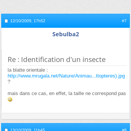
12/10/2009,
17h52
#7
Sebulba2
Re : Identification d'un insecte
la blatte orientale :
http://www.mrugala.net/Nature/Animau...ttopteres).jpg
?
mais dans ce cas, en effet, la taille ne correspond pas
13/10/2009,
11h45
#8