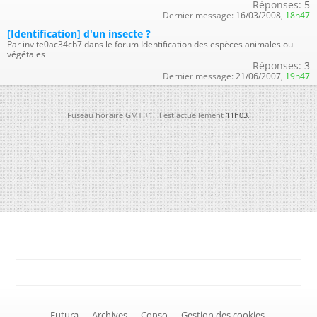
Réponses:
5
Dernier message:
16/03/2008,
18h47
[Identification] d'un insecte ?
Par invite0ac34cb7 dans le forum Identification des espèces animales ou
végétales
Réponses:
3
Dernier message:
21/06/2007,
19h47
Fuseau horaire GMT +1. Il est actuellement
11h03
.
-
Futura
-
Archives
-
Conso
-
Gestion des cookies
-