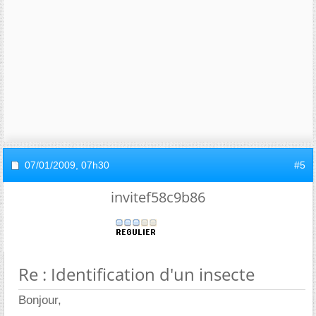
07/01/2009,
07h30
#5
invitef58c9b86
Re : Identification d'un insecte
Bonjour,