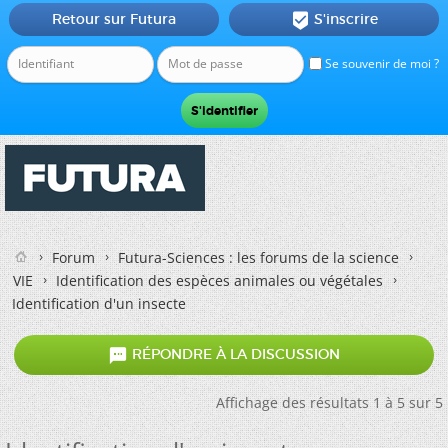
Retour sur Futura
S'inscrire

Se souvenir de moi ?
Forum
Futura-Sciences : les forums de la science
VIE
Identification des espèces animales ou végétales
Identification d'un insecte

RÉPONDRE À LA DISCUSSION
Affichage des résultats 1 à 5 sur 5