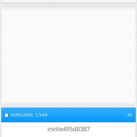
02/01/2009,
17h49
#2
invite495d8387