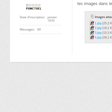
les images dans l
Images atta
Date d'inscription
janvier
1970
1.jpg‎
(25,2 K
2.jpg‎
(19,1 K
Messages
69
3.jpg‎
(15,3 K
4.jpg‎
(28,1 K