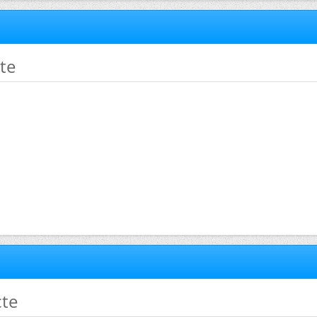
cte
cte