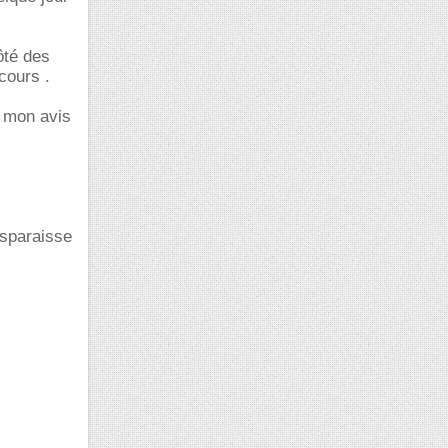
ôté des
cours .
e mon avis
disparaisse