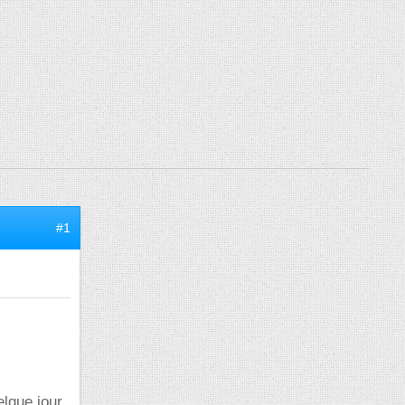
#1
elque jour