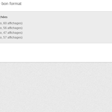
e bon format
chées
o, 60 affichages)
o, 56 affichages)
o, 47 affichages)
o, 57 affichages)