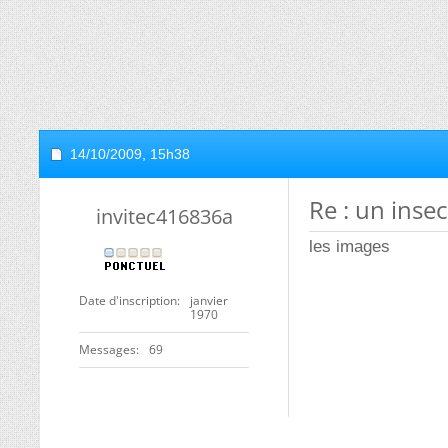
14/10/2009,
15h38
Re : un inse
invitec416836a
les images
Date d'inscription
janvier
1970
Messages
69