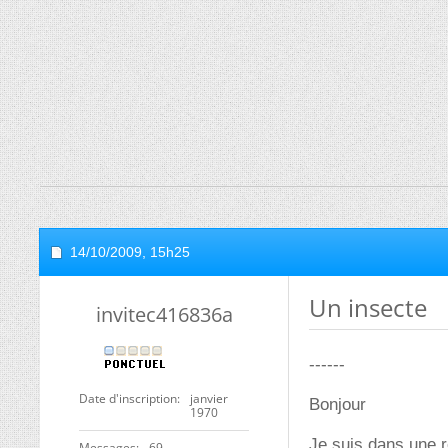
14/10/2009,
15h25
Un insecte
invitec416836a
------
Date d'inscription
janvier
Bonjour
1970
Je suis dans une r
Messages
69