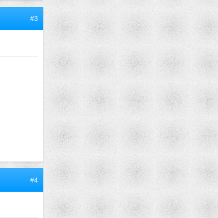
#3
#4