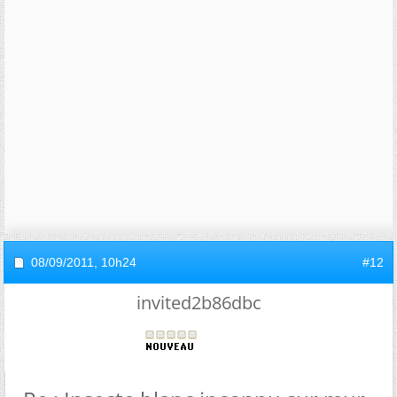
08/09/2011,
10h24
#12
invited2b86dbc