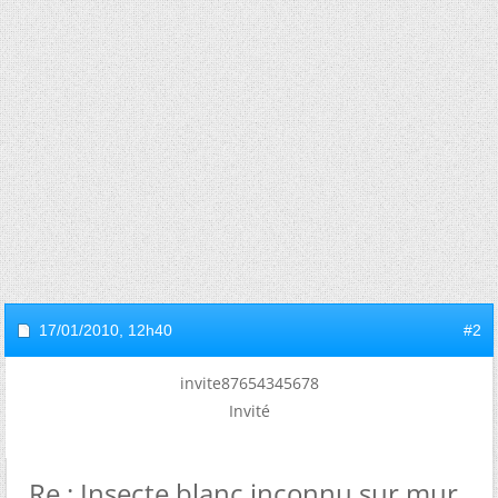
17/01/2010,
12h40
#2
invite87654345678
Invité
Re : Insecte blanc inconnu sur mur