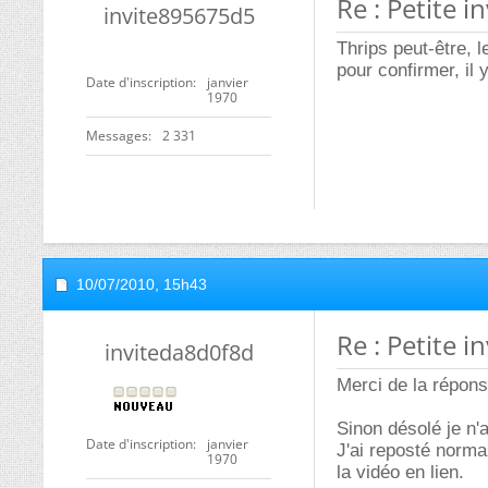
Re : Petite 
invite895675d5
Thrips peut-être, 
pour confirmer, il 
Date d'inscription
janvier
1970
Messages
2 331
10/07/2010,
15h43
Re : Petite 
inviteda8d0f8d
Merci de la répons
Sinon désolé je n'
Date d'inscription
janvier
J'ai reposté norma
1970
la vidéo en lien.