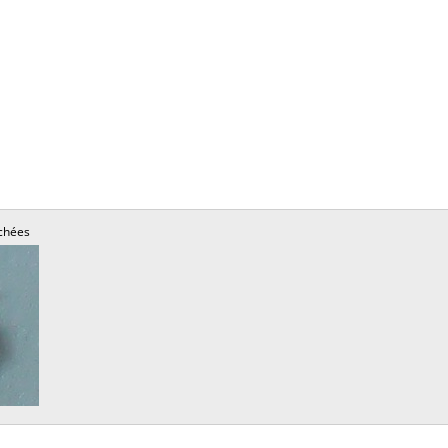
chées