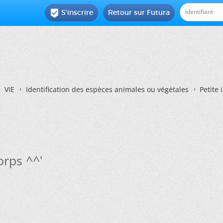
S'inscrire
Retour sur Futura

VIE
Identification des espèces animales ou végétales
Petite 
orps ^^'