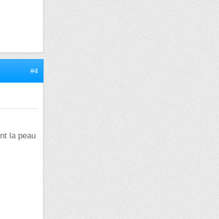
#4
nt la peau