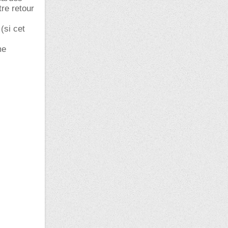
tre retour
(si cet
me