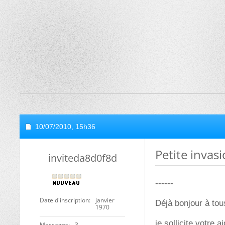
10/07/2010,
15h36
Petite invas
inviteda8d0f8d
------
Date d'inscription
janvier
Déjà bonjour à tou
1970
je sollicite votre 
Messages
3