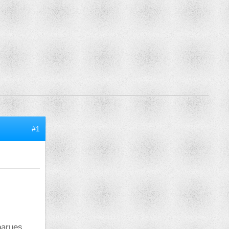
#1
pparues