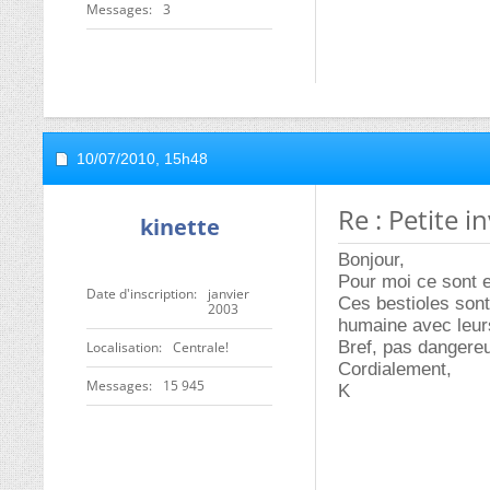
Messages
3
10/07/2010,
15h48
Re : Petite 
kinette
Bonjour,
Pour moi ce sont e
Date d'inscription
janvier
Ces bestioles sont
2003
humaine avec leurs
Bref, pas dangere
Localisation
Centrale!
Cordialement,
Messages
15 945
K