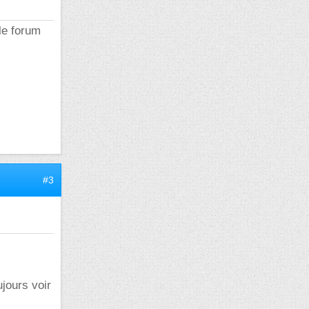
 le forum
#3
jours voir