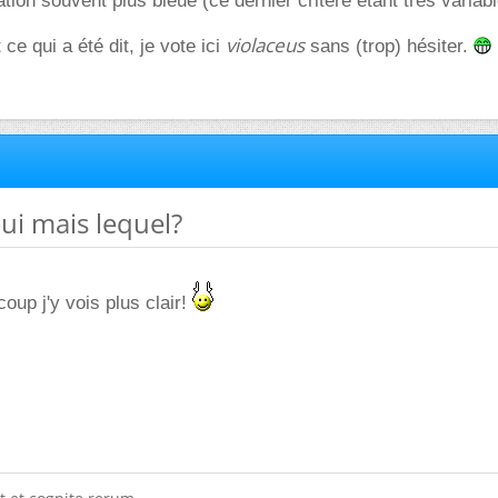
ation souvent plus bleue (ce dernier critère étant très variabl
violaceus
 ce qui a été dit, je vote ici
sans (trop) hésiter.
oui mais lequel?
oup j'y vois plus clair!