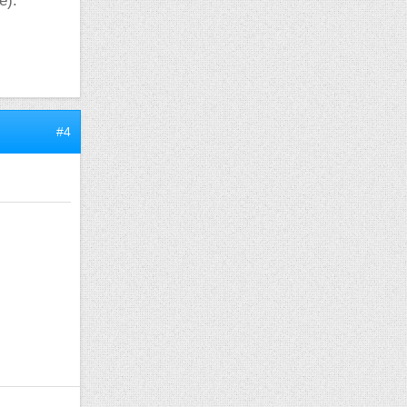
e).
#4