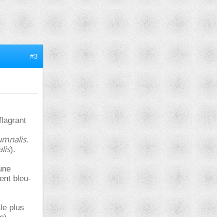
#3
flagrant
umnalis
.
lis
).
une
ent bleu-
le plus