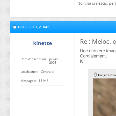
Nomina si nescis, peri
02/08/2010,
21h42
Re : Meloe, 
kinette
Une dernière imag
Cordialement,
Date d'inscription
janvier
K
2003
Localisation
Centrale!
Images atta
Messages
15 945