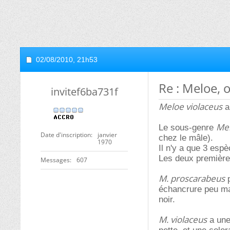
02/08/2010,
21h53
Re : Meloe, 
invitef6ba731f
Meloe violaceus
a
Me
Le sous-genre
Date d'inscription
janvier
chez le mâle).
1970
Il n'y a que 3 esp
Les deux premières
Messages
607
M. proscarabeus
p
échancrure peu mar
noir.
M. violaceus
a une