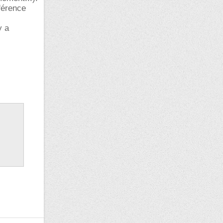
férence
y a