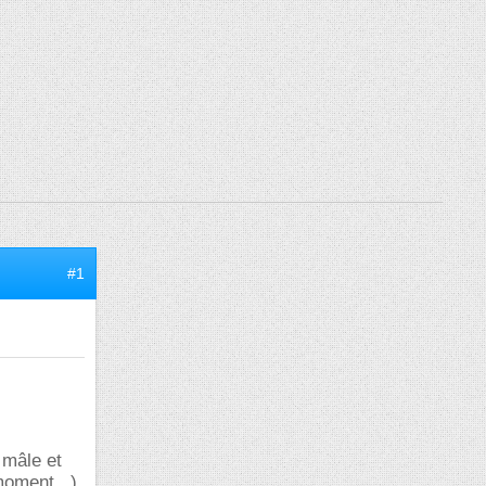
#1
 mâle et
moment...).