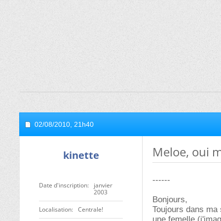
02/08/2010,
21h40
Meloe, oui m
kinette
------
Date d'inscription
janvier
2003
Bonjours,
Toujours dans ma s
Localisation
Centrale!
une femelle (j'ima