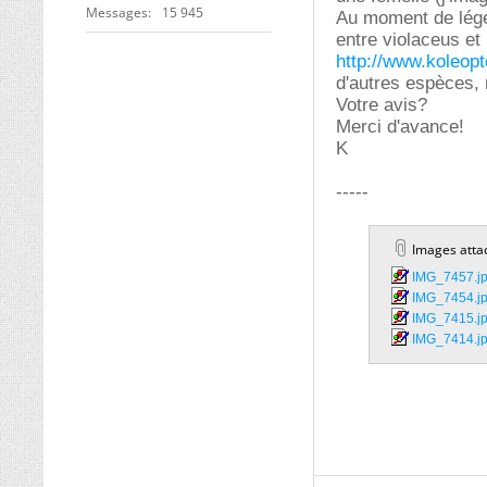
Messages
15 945
Au moment de légen
entre violaceus et 
http://www.koleopt
d'autres espèces, 
Votre avis?
Merci d'avance!
K
-----
Images atta
IMG_7457.jp
IMG_7454.jp
IMG_7415.jp
IMG_7414.jp