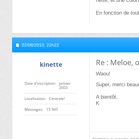
nette, et une color
En fonction de tout
02/08/2010,
22h22
Re : Meloe, 
kinette
Waou!
Date d'inscription
janvier
Super, merci beauc
2003
A bientôt,
Localisation
Centrale!
K
Messages
15 945