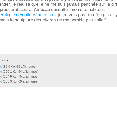
der, je réalise que je ne me suis jamais penchée sur la dif
proscarabaeus... j'ai beau consulter mon site habituel:
erologie.de/gallery/index.html
je ne vois pas trop (en plus il 
mais la sculpture des élytres ne me semble pas coller).
chées
g‎
(86,0 Ko, 66 affichages)
g‎
(205,1 Ko, 54 affichages)
g‎
(114,9 Ko, 75 affichages)
g‎
(135,3 Ko, 69 affichages)