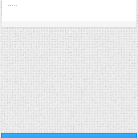
-----