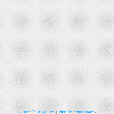
«
Autres fleurs jaunes
|
Identification rapace
»