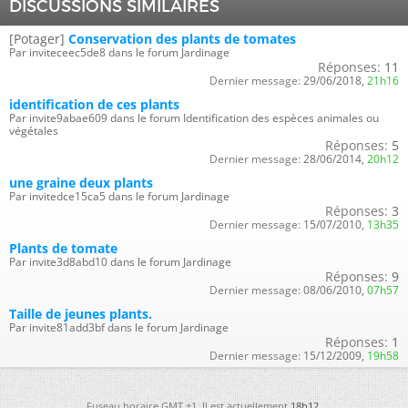
DISCUSSIONS SIMILAIRES
[Potager]
Conservation des plants de tomates
Par inviteceec5de8 dans le forum Jardinage
Réponses:
11
Dernier message:
29/06/2018,
21h16
identification de ces plants
Par invite9abae609 dans le forum Identification des espèces animales ou
végétales
Réponses:
5
Dernier message:
28/06/2014,
20h12
une graine deux plants
Par invitedce15ca5 dans le forum Jardinage
Réponses:
3
Dernier message:
15/07/2010,
13h35
Plants de tomate
Par invite3d8abd10 dans le forum Jardinage
Réponses:
9
Dernier message:
08/06/2010,
07h57
Taille de jeunes plants.
Par invite81add3bf dans le forum Jardinage
Réponses:
1
Dernier message:
15/12/2009,
19h58
Fuseau horaire GMT +1. Il est actuellement
18h12
.