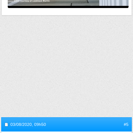
03/08/2020,
09h50
#5