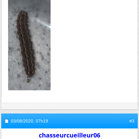
03/08/2020,
07h19
#3
chasseurcueilleur06